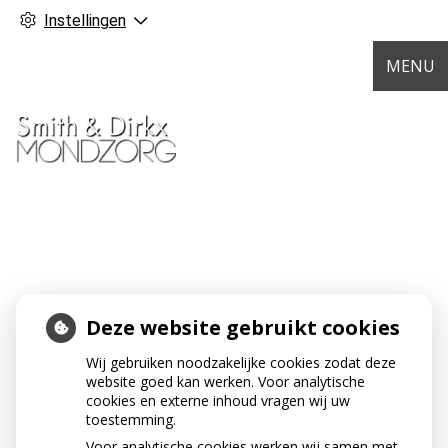
Instellingen
MENU
GEZOND TANDVLEES: DE BASIS
Deze website gebruikt cookies
VOOR EEN GEZONDE MOND
Wij gebruiken noodzakelijke cookies zodat deze
Weet je dat het net zo belangrijk is om goed voor je
website goed kan werken. Voor analytische
cookies en externe inhoud vragen wij uw
tandvlees te zorgen als voor je gebit? Want problemen
toestemming.
met je tandvlees kunnen ernstige gevolgen hebben. En
Voor analytische cookies werken wij samen met