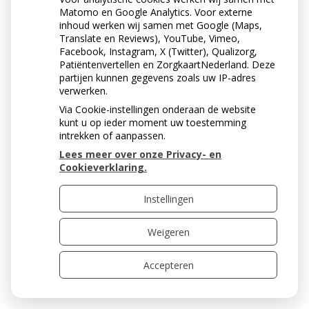
niet alleen voor je tanden en kiezen.
Matomo en Google Analytics. Voor externe
inhoud werken wij samen met Google (Maps,
Lees het hele artikel op:
allesoverhetgebit.nl
Translate en Reviews), YouTube, Vimeo,
Facebook, Instagram, X (Twitter), Qualizorg,
Publicatiedatum:
20-05-2026
Patiëntenvertellen en ZorgkaartNederland. Deze
partijen kunnen gegevens zoals uw IP-adres
verwerken.
Via Cookie-instellingen onderaan de website
kunt u op ieder moment uw toestemming
Terug naar overzicht
intrekken of aanpassen.
Lees meer over onze Privacy- en
Cookieverklaring.
Uw Zorg Online
|
Beheer
Instellingen
Weigeren
Privacy verklaring
|
Cookie-instellingen
|
Voorwaarden
Accepteren