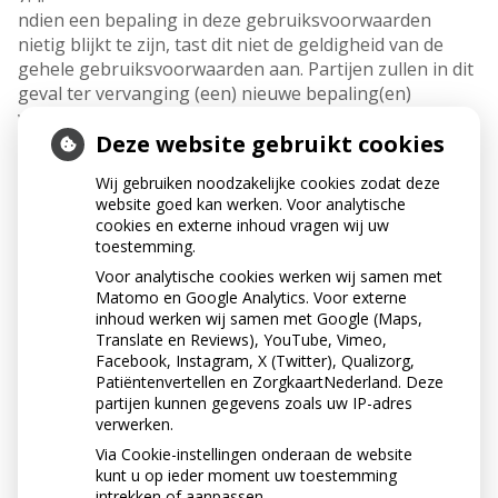
ndien een bepaling in deze gebruiksvoorwaarden
nietig blijkt te zijn, tast dit niet de geldigheid van de
gehele gebruiksvoorwaarden aan. Partijen zullen in dit
geval ter vervanging (een) nieuwe bepaling(en)
vaststellen, waarmee zoveel als rechtens mogelijk is
Deze website gebruikt cookies
aan de bedoeling van de oorspronkelijke bepaling
gestalte wordt gegeven.
Wij gebruiken noodzakelijke cookies zodat deze
7.5.
website goed kan werken. Voor analytische
Smith & Dirkx Mondzorg is gerechtigd haar rechten en
cookies en externe inhoud vragen wij uw
verplichtingen uit de overeenkomst over te dragen aan
toestemming.
een derde die de website of de betreffende
Voor analytische cookies werken wij samen met
bedrijfsactiviteit van haar overneemt.
Matomo en Google Analytics. Voor externe
7.6.
inhoud werken wij samen met Google (Maps,
Afwijkingen van deze gebruiksvoorwaarden zijn alleen
Translate en Reviews), YouTube, Vimeo,
Facebook, Instagram, X (Twitter), Qualizorg,
bindend indien deze door Smith & Dirkx Mondzorg
Patiëntenvertellen en ZorgkaartNederland. Deze
schriftelijk zijn aanvaard.
partijen kunnen gegevens zoals uw IP-adres
7.7.
verwerken.
Vragen die ontstaan zijn na het lezen van deze
Via Cookie-instellingen onderaan de website
gebruiksvoorwaarden kunt u stellen via de praktijk.
kunt u op ieder moment uw toestemming
intrekken of aanpassen.