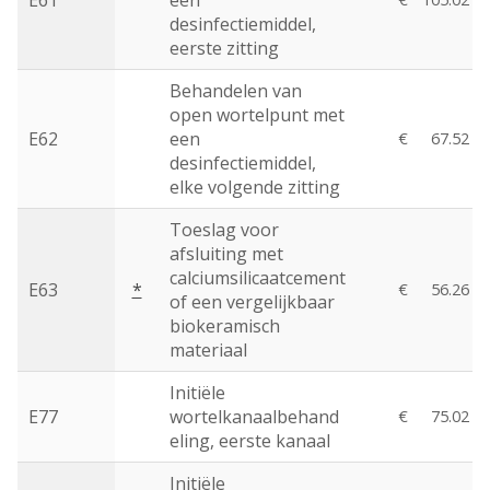
E61
een
desinfectiemiddel,
eerste zitting
Behandelen van
open wortelpunt met
E62
een
€
67.52
desinfectiemiddel,
elke volgende zitting
Toeslag voor
afsluiting met
calciumsilicaatcement
E63
*
€
56.26
of een vergelijkbaar
biokeramisch
materiaal
Initiële
E77
wortelkanaalbehand
€
75.02
eling, eerste kanaal
Initiële