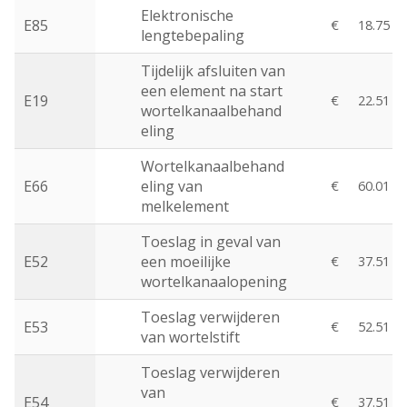
Elektronische
E85
€
18.75
lengtebepaling
Tijdelijk afsluiten van
een element na start
E19
€
22.51
wortelkanaalbehand
eling
Wortelkanaalbehand
E66
eling van
€
60.01
melkelement
Toeslag in geval van
E52
een moeilijke
€
37.51
wortelkanaalopening
Toeslag verwijderen
E53
€
52.51
van wortelstift
Toeslag verwijderen
van
E54
€
37.51