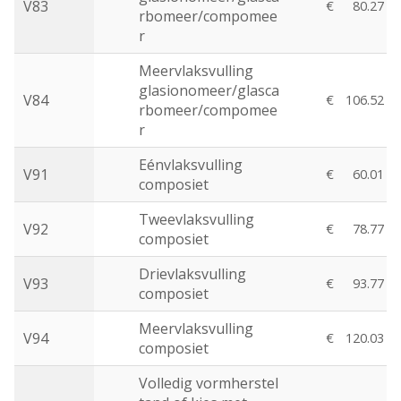
V83
€
80.27
rbomeer/compomee
r
Meervlaksvulling
glasionomeer/glasca
V84
€
106.52
rbomeer/compomee
r
Eénvlaksvulling
V91
€
60.01
composiet
Tweevlaksvulling
V92
€
78.77
composiet
Drievlaksvulling
V93
€
93.77
composiet
Meervlaksvulling
V94
€
120.03
composiet
Volledig vormherstel