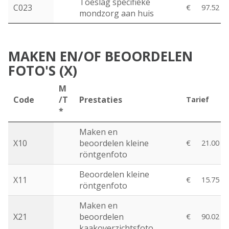
Toeslag specifieke
C023
€
97.52
mondzorg aan huis
MAKEN EN/OF BEOORDELEN
FOTO'S (X)
M
Code
/T
Prestaties
Tarief
*
Maken en
X10
beoordelen kleine
€
21.00
röntgenfoto
Beoordelen kleine
X11
€
15.75
röntgenfoto
Maken en
X21
beoordelen
€
90.02
kaakoverzichtsfoto