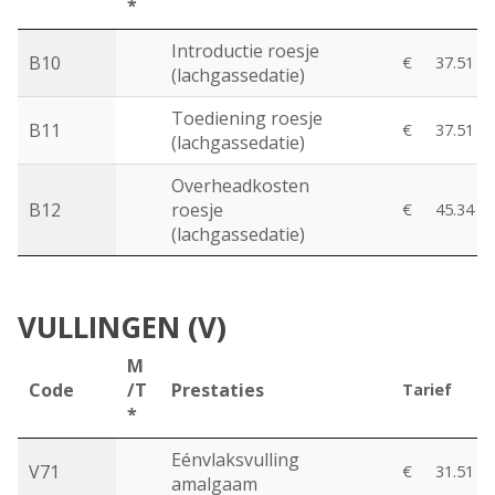
*
Introductie roesje
B10
€
37.51
(lachgassedatie)
Toediening roesje
B11
€
37.51
(lachgassedatie)
Overheadkosten
B12
roesje
€
45.34
(lachgassedatie)
VULLINGEN (V)
M
Code
/T
Prestaties
Tarief
*
Eénvlaksvulling
V71
€
31.51
amalgaam