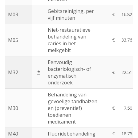
Gebitsreiniging, per
M03
€
16.82
vijf minuten
Niet-restauratieve
behandeling van
M05
€
33.76
cariës in het
melkgebit
Eenvoudig
bacteriologisch- of
M32
*
€
22.51
enzymatisch
onderzoek
Behandeling van
gevoelige tandhalzen
M30
en (preventief)
€
7.50
toedienen
medicament
M40
Fluoridebehandeling
€
18.75