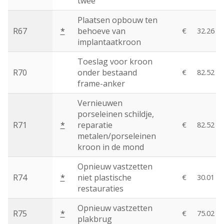
twee
Plaatsen opbouw ten
R67
*
behoeve van
€
32.26
implantaatkroon
Toeslag voor kroon
R70
onder bestaand
€
82.52
frame-anker
Vernieuwen
porseleinen schildje,
R71
*
reparatie
€
82.52
metalen/porseleinen
kroon in de mond
Opnieuw vastzetten
R74
*
niet plastische
€
30.01
restauraties
Opnieuw vastzetten
R75
*
€
75.02
plakbrug