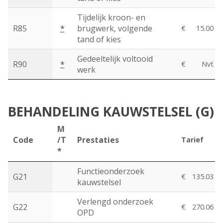
Tijdelijk kroon- en
R85
*
brugwerk, volgende
€
15.00
tand of kies
Gedeeltelijk voltooid
R90
*
€
Nvt
werk
BEHANDELING KAUWSTELSEL (G)
M
Code
/T
Prestaties
Tarief
*
Functieonderzoek
G21
€
135.03
kauwstelsel
Verlengd onderzoek
G22
€
270.06
OPD