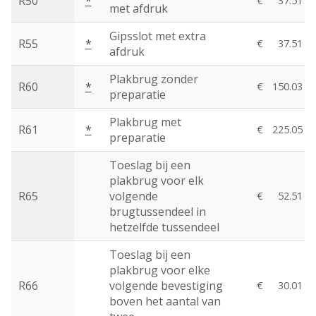
R50
*
€
37.51
met afdruk
Gipsslot met extra
R55
*
€
37.51
afdruk
Plakbrug zonder
R60
*
€
150.03
preparatie
Plakbrug met
R61
*
€
225.05
preparatie
Toeslag bij een
plakbrug voor elk
R65
volgende
€
52.51
brugtussendeel in
hetzelfde tussendeel
Toeslag bij een
plakbrug voor elke
R66
volgende bevestiging
€
30.01
boven het aantal van