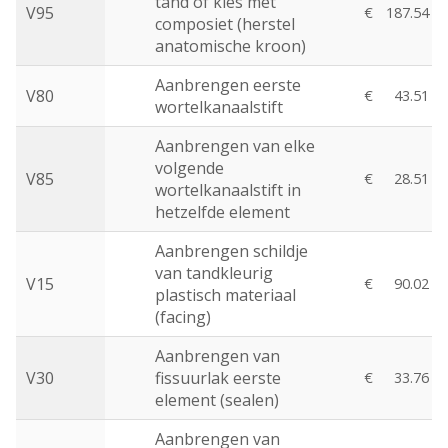
tand of kies met
V95
€
187.54
composiet (herstel
anatomische kroon)
Aanbrengen eerste
V80
€
43.51
wortelkanaalstift
Aanbrengen van elke
volgende
V85
€
28.51
wortelkanaalstift in
hetzelfde element
Aanbrengen schildje
van tandkleurig
V15
€
90.02
plastisch materiaal
(facing)
Aanbrengen van
V30
fissuurlak eerste
€
33.76
element (sealen)
Aanbrengen van