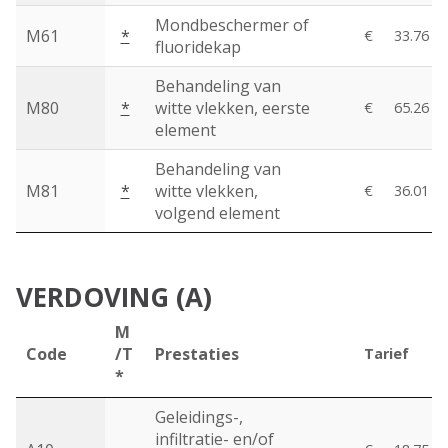
Mondbeschermer of
M61
*
€
33.76
fluoridekap
Behandeling van
M80
*
witte vlekken, eerste
€
65.26
element
Behandeling van
M81
*
witte vlekken,
€
36.01
volgend element
VERDOVING (A)
M
Code
/T
Prestaties
Tarief
*
Geleidings-,
infiltratie- en/of