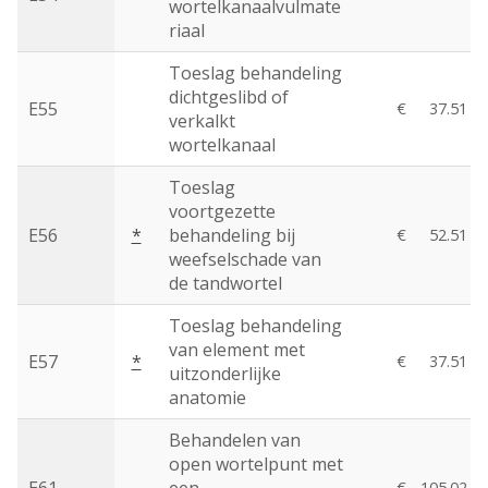
wortelkanaalvulmate
riaal
Toeslag behandeling
dichtgeslibd of
E55
€
37.51
verkalkt
wortelkanaal
Toeslag
voortgezette
E56
*
behandeling bij
€
52.51
weefselschade van
de tandwortel
Toeslag behandeling
van element met
E57
*
€
37.51
uitzonderlijke
anatomie
Behandelen van
open wortelpunt met
€
105.02