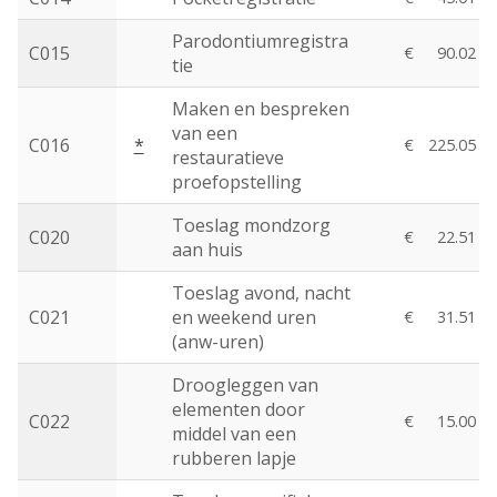
Parodontiumregistra
C015
€
90.02
tie
Maken en bespreken
van een
C016
*
€
225.05
restauratieve
proefopstelling
Toeslag mondzorg
C020
€
22.51
aan huis
Toeslag avond, nacht
C021
en weekend uren
€
31.51
(anw-uren)
Droogleggen van
elementen door
C022
€
15.00
middel van een
rubberen lapje