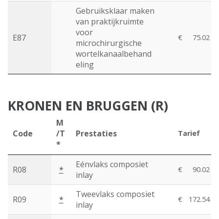
Gebruiksklaar maken
van praktijkruimte
voor
E87
€
75.02
microchirurgische
wortelkanaalbehand
eling
KRONEN EN BRUGGEN (R)
M
Code
/T
Prestaties
Tarief
*
Eénvlaks composiet
R08
*
€
90.02
inlay
Tweevlaks composiet
R09
*
€
172.54
inlay