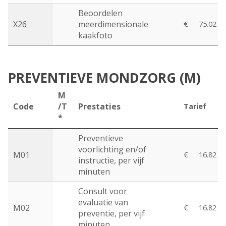
Beoordelen
X26
meerdimensionale
€
75.02
kaakfoto
PREVENTIEVE MONDZORG (M)
M
Code
/T
Prestaties
Tarief
*
Preventieve
voorlichting en/of
M01
€
16.82
instructie, per vijf
minuten
Consult voor
evaluatie van
M02
€
16.82
preventie, per vijf
minuten