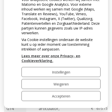
instructie
G46
*
€
60.01
Matomo en Google Analytics. Voor externe
apparatuur
inhoud werken wij samen met Google (Maps,
(eenmalig)
Translate en Reviews), YouTube, Vimeo,
Facebook, Instagram, X (Twitter), Qualizorg,
Evaluatie/herbeoord
Patiëntenvertellen en ZorgkaartNederland. Deze
G48
eling na OPD
€
150.03
partijen kunnen gegevens zoals uw IP-adres
therapie B
verwerken.
Via Cookie-instellingen onderaan de website
Niet-standaard
kunt u op ieder moment uw toestemming
G10
€
112.53
beetregistratie
intrekken of aanpassen.
Lees meer over onze Privacy- en
G11
Scharnierasbepaling
€
112.53
Cookieverklaring.
Centrale
G12
€
105.02
Instellingen
relatiebepaling
Protrale/laterale
Weigeren
G13
€
75.02
bepalingen
Accepteren
Instellen volledig
instelbare
G14
articulator,
€
675.15