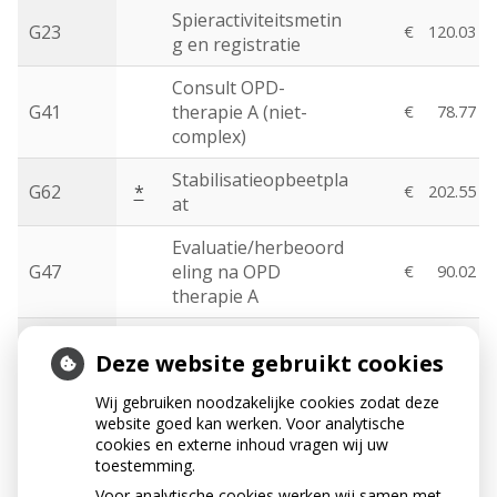
Spieractiviteitsmetin
G23
€
120.03
g en registratie
Consult OPD-
G41
therapie A (niet-
€
78.77
complex)
Stabilisatieopbeetpla
G62
*
€
202.55
at
Evaluatie/herbeoord
G47
eling na OPD
€
90.02
therapie A
Consult OPD-
G43
€
151.53
Deze website gebruikt cookies
therapie B (complex)
Wij gebruiken noodzakelijke cookies zodat deze
Therapeutische
G44
*
€
82.52
website goed kan werken. Voor analytische
injectie
cookies en externe inhoud vragen wij uw
toestemming.
Consult voor
Voor analytische cookies werken wij samen met