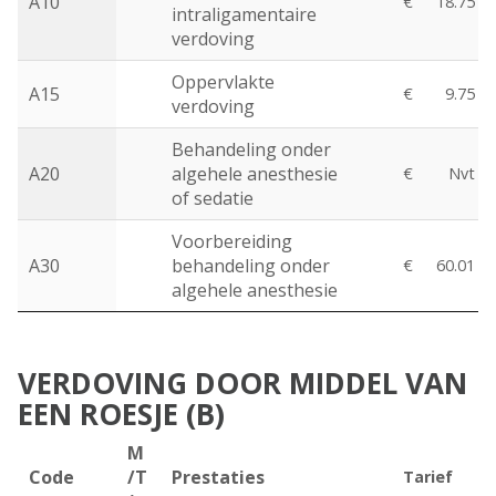
A10
€
18.75
intraligamentaire
verdoving
Oppervlakte
A15
€
9.75
verdoving
Behandeling onder
A20
algehele anesthesie
€
Nvt
of sedatie
Voorbereiding
A30
behandeling onder
€
60.01
algehele anesthesie
VERDOVING DOOR MIDDEL VAN
EEN ROESJE (B)
M
Code
/T
Prestaties
Tarief