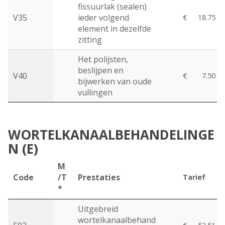
fissuurlak (sealen)
V35
ieder volgend
€
18.75
element in dezelfde
zitting
Het polijsten,
beslijpen en
V40
€
7.50
bijwerken van oude
vullingen
WORTELKANAALBEHANDELINGE
N (E)
M
Code
/T
Prestaties
Tarief
*
Uitgebreid
wortelkanaalbehand