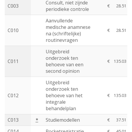
Consult, niet zijnde
C003
€
28.51
periodieke controle
Aanvullende
medische anamnese
C010
€
28.51
na (schriftelijke)
routinevragen
Uitgebreid
onderzoek ten
C011
€
135.03
behoeve van een
second opinion
Uitgebreid
onderzoek ten
C012
behoeve van het
€
135.03
integrale
behandelplan
C013
*
Studiemodellen
€
37.51
C014
Pocketregistratie
€
45.01