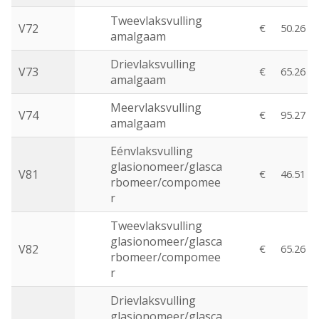
Tweevlaksvulling
V72
€
50.26
amalgaam
Drievlaksvulling
V73
€
65.26
amalgaam
Meervlaksvulling
V74
€
95.27
amalgaam
Eénvlaksvulling
glasionomeer/glasca
V81
€
46.51
rbomeer/compomee
r
Tweevlaksvulling
glasionomeer/glasca
V82
€
65.26
rbomeer/compomee
r
Drievlaksvulling
glasionomeer/glasca