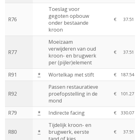
Toeslag voor
gegoten opbouw
R76
€
37.51
onder bestaande
kroon
Moeizaam
verwijderen van oud
R77
€
37.51
kroon- en brugwerk
per (pijler)element
R91
*
Wortelkap met stift
€
187.54
Passen restauratieve
R92
proefopstelling in de
€
101.27
mond
R79
*
Indirecte facing
€
330.07
Tijdelijk kroon- en
R80
*
brugwerk, eerste
€
37.51
tand of kies