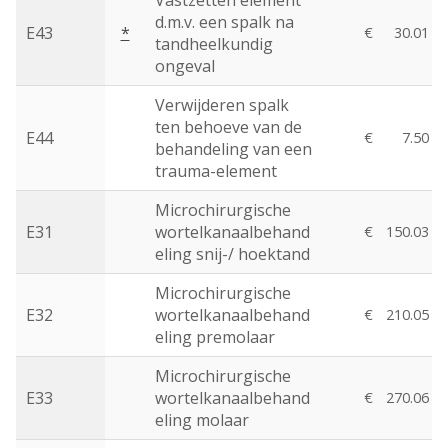
Vastzetten element
d.m.v. een spalk na
E43
*
€
30.01
tandheelkundig
ongeval
Verwijderen spalk
ten behoeve van de
E44
€
7.50
behandeling van een
trauma-element
Microchirurgische
E31
wortelkanaalbehand
€
150.03
eling snij-/ hoektand
Microchirurgische
E32
wortelkanaalbehand
€
210.05
eling premolaar
Microchirurgische
E33
wortelkanaalbehand
€
270.06
eling molaar