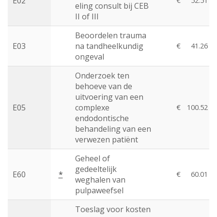
E02
€
52.51
eling consult bij CEB
II of III
Beoordelen trauma
E03
na tandheelkundig
€
41.26
ongeval
Onderzoek ten
behoeve van de
uitvoering van een
E05
complexe
€
100.52
endodontische
behandeling van een
verwezen patiënt
Geheel of
gedeeltelijk
E60
*
€
60.01
weghalen van
pulpaweefsel
Toeslag voor kosten