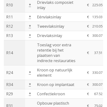
Drievlaks composiet
R10
*
€
225.05
inlay
R11
*
Eénvlaksinlay
€
135.03
R12
*
Tweevlaksinlay
€
210.05
R13
*
Drievlaksinlay
€
300.07
Toeslag voor extra
retentie bij het
R14
€
37.51
plaatsen van
indirecte restauraties
Kroon op natuurlijk
R24
*
€
330.07
element
R34
*
Kroon op implantaat
€
300.07
R29
*
Confectiekroon
€
67.52
Opbouw plastisch
R31
€
75.02