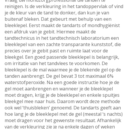
Vraag uw mondzorgprofessional uw tanden te
reinigen. Is de verkleuring in het tandoppervlak of vind
je de kleur van de tand te donker, dan kun je van
buitenaf bleken. Dat gebeurt met behulp van een
bleeklepel. Eerst maakt de tandarts of mondhygiënist
een afdruk van je gebit. Hiermee maakt de
tandtechnicus in het tandtechnisch laboratorium een
bleeklepel van een zachte transparante kunststof, die
precies over je gebit past en ruimte laat voor de
bleekgel. Een goed passende bleeklepel is belangrijk,
om irritatie van het tandvlees te voorkomen. De
bleeklepel is de mal waarmee je de blekende gel op de
tanden aanbrengt. De gel bevat 3 tot maximaal 6%
waterstofperoxide. Na een goede instructie hoe je de
gel moet aanbrengen en wanneer je de bleeklepel
moet dragen, krijg je de bleeklepel en enkele spuitjes
bleekgel mee naar huis. Daarom wordt deze methode
ook wel ‘thuisbleken’ genoemd. De tandarts geeft aan
hoe lang je de bleeklepel met de gel (meestal ‘s nachts)
moet dragen voor het gewenste resultaat. Afhankelijk
van de verkleuring zie je na enkele dagen of weken