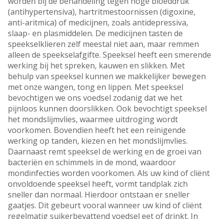
worden bij de behandeling tegen hoge bloeddruk
(antihypertensiva), hartritmestoornissen (digoxine,
anti-aritmica) of medicijnen, zoals antidepressiva,
slaap- en plasmiddelen. De medicijnen tasten de
speekselklieren zelf meestal niet aan, maar remmen
alleen de speekselafgifte. Speeksel heeft een smerende
werking bij het spreken, kauwen en slikken. Met
behulp van speeksel kunnen we makkelijker bewegen
met onze wangen, tong en lippen. Met speeksel
bevochtigen we ons voedsel zodanig dat we het
pijnloos kunnen doorslikken. Ook bevochtigt speeksel
het mondslijmvlies, waarmee uitdroging wordt
voorkomen. Bovendien heeft het een reinigende
werking op tanden, kiezen en het mondslijmvlies.
Daarnaast remt speeksel de werking en de groei van
bacteriën en schimmels in de mond, waardoor
mondinfecties worden voorkomen. Als uw kind of cliënt
onvoldoende speeksel heeft, vormt tandplak zich
sneller dan normaal. Hierdoor ontstaan er sneller
gaatjes. Dit gebeurt vooral wanneer uw kind of cliënt
regelmatig suikerbevattend voedsel eet of drinkt. In