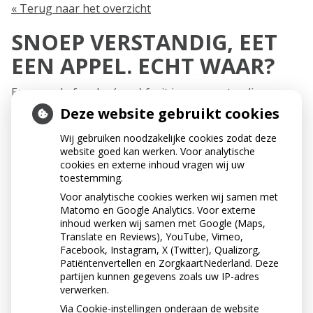
« Terug naar het overzicht
SNOEP VERSTANDIG, EET
EEN APPEL. ECHT WAAR?
Een appel of ander (vers) fruit is een verstandig
tussendoortje, ook al zit er suiker in. Fruit is niet
Deze website gebruikt cookies
kleverig en wordt meestal in één keer achter elkaar
opgegeten. Bovendien is fruit gezond.
Wij gebruiken noodzakelijke cookies zodat deze
website goed kan werken. Voor analytische
cookies en externe inhoud vragen wij uw
toestemming.
Voor analytische cookies werken wij samen met
Matomo en Google Analytics. Voor externe
inhoud werken wij samen met Google (Maps,
Translate en Reviews), YouTube, Vimeo,
Facebook, Instagram, X (Twitter), Qualizorg,
Patiëntenvertellen en ZorgkaartNederland. Deze
partijen kunnen gegevens zoals uw IP-adres
verwerken.
Via Cookie-instellingen onderaan de website