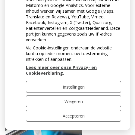
gebit. Maar daar is wel tijd voor nodig. Beperk daarom
Matomo en Google Analytics. Voor externe
het aantal eet- en drinkmomenten van je kind tot
inhoud werken wij samen met Google (Maps,
maximaal 7 per dag. Dat is 3x een maaltijd en maximaal
Translate en Reviews), YouTube, Vimeo,
Facebook, Instagram, X (Twitter), Qualizorg,
4x per dag een tussendoortje. Geef je kind liever
Patiëntenvertellen en ZorgkaartNederland. Deze
hartige dan zoete dingen. Probeer je zoon of dochter
partijen kunnen gegevens zoals uw IP-adres
niet aan zoetigheid te laten wennen en voeg aan
verwerken.
voedsel en dranken geen suiker toe. Kies voor
Via Cookie-instellingen onderaan de website
kraanwater in plaats van zoete dranken.
kunt u op ieder moment uw toestemming
Lightfrisdranken veroorzaken weliswaar geen gaatjes,
intrekken of aanpassen.
maar bedenk dat deze, evenals de suikerhoudende
Lees meer over onze Privacy- en
varianten, nog wel zuur kunnen zijn. Ook zure
Cookieverklaring.
producten kunnen bij veelvuldig gebruik schade
veroorzaken aan het gebit. Die schade noemen we
Instellingen
tanderosie.
Weigeren
Accepteren