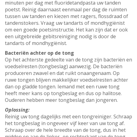
minuten per dag met fluoridetandpasta uw tanden
poetst. Reinig daarnaast eenmaal per dag de ruimten
tussen uw tanden en kiezen met ragers, flossdraad of
tandenstokers. Vraag uw tandarts of mondhygiënist
om een goede poetsinstructie. Het kan zijn dat er ook
een uitgebreide gebitsreiniging nodig is door de
tandarts of mondhygiënist.
Bacteriën achter op de tong
Op het achterste gedeelte van de tong zijn bacteriën en
voedselresten (tongbeslag) aanwezig. De bacteriën
produceren zwavel en dat ruikt onaangenaam. Op
ruwe tongen blijven makkelijker voedselresten achter
dan op gladde tongen. Iemand met een ruwe tong
heeft meer kans op tongbeslag en dus op halitose.
Ouderen hebben meer tongbeslag dan jongeren.
Oplossing:
Reinig uw tong dagelijks met een tongreiniger. Schraap
het tongbeslag in ongeveer vijf keer van uw tong af.
Schraap over de hele breedte van de tong, dus in het
midden en aan de linker- en rechterkant van de tong.