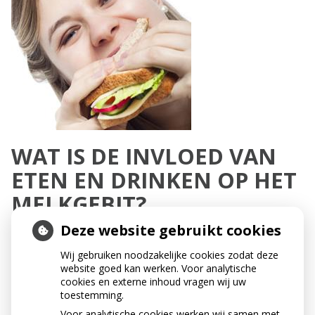
WAT IS DE INVLOED VAN
ETEN EN DRINKEN OP HET
MELKGEBIT?
Deze website gebruikt cookies
In vrijwel al ons eten en drinken zitten suikers en
zetmeel. Die kunnen schadelijk zijn voor het gebit. Dat
Wij gebruiken noodzakelijke cookies zodat deze
geldt vooral voor kleverige producten. Bacteriën zetten
website goed kan werken. Voor analytische
suikers in de mond om in zuren. Die zuren tasten het
cookies en externe inhoud vragen wij uw
gebit aan. Gelukkig heeft speeksel een beschermende
toestemming.
werking. Het neutraliseert de zuurinwerking op het
Voor analytische cookies werken wij samen met