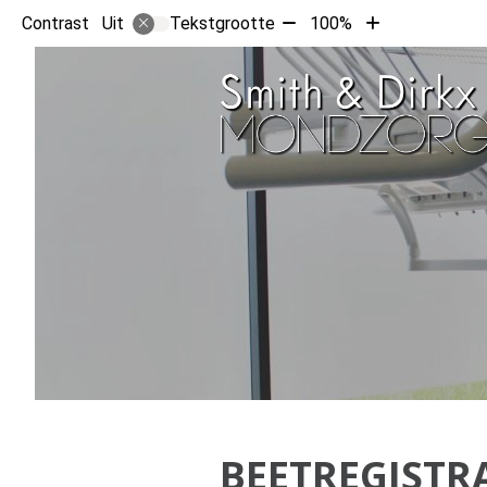
Tekst
Tekst
Contrast
Tekstgrootte
100%
Uit
verkleinen
vergroten
met
met
10%
10%
BEETREGISTR