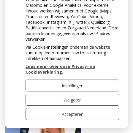
misschien een vreemd idee, maar dit heeft een groot
Matomo en Google Analytics. Voor externe
voordeel. Uw kunstgebit zit in het begin namelijk als
inhoud werken wij samen met Google (Maps,
Translate en Reviews), YouTube, Vimeo,
een soort verband op de wonden.
Facebook, Instagram, X (Twitter), Qualizorg,
Als u in de spiegel kijkt, moet u waarschijnlijk erg
Patiëntenvertellen en ZorgkaartNederland. Deze
wennen. Uw mond is nu een maal een belangrijke
partijen kunnen gegevens zoals uw IP-adres
verwerken.
blikvanger en die is veranderd. Neem een paar dagen
de tijd om te wennen en beoordeel pas dan hoe u er
Via Cookie-instellingen onderaan de website
met uw nieuwe tanden en kiezen uitziet.
kunt u op ieder moment uw toestemming
intrekken of aanpassen.
Zie ook
Een nieuw kunstgebit
Lees meer over onze Privacy- en
Cookieverklaring.
Instellingen
Weigeren
Accepteren