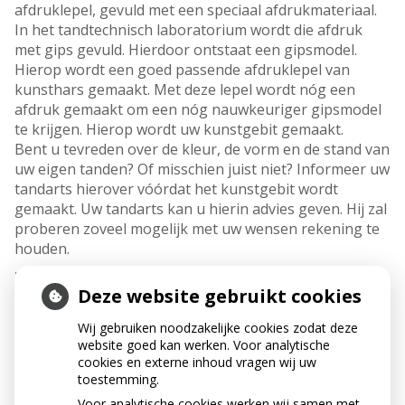
afdruklepel, gevuld met een speciaal afdrukmateriaal.
In het tandtechnisch laboratorium wordt die afdruk
met gips gevuld. Hierdoor ontstaat een gipsmodel.
Hierop wordt een goed passende afdruklepel van
kunsthars gemaakt. Met deze lepel wordt nóg een
afdruk gemaakt om een nóg nauwkeuriger gipsmodel
te krijgen. Hierop wordt uw kunstgebit gemaakt.
Bent u tevreden over de kleur, de vorm en de stand van
uw eigen tanden? Of misschien juist niet? Informeer uw
tandarts hierover vóórdat het kunstgebit wordt
gemaakt. Uw tandarts kan u hierin advies geven. Hij zal
proberen zoveel mogelijk met uw wensen rekening te
houden.
Het kunstgebit wordt direct geplaatst
Deze website gebruikt cookies
Vroeger liepen mensen voordat ze een kunstgebit
kregen een tijdje zonder tanden. Tegenwoordig hoeft
Wij gebruiken noodzakelijke cookies zodat deze
dat niet meer. Het kunstgebit, ook wel
website goed kan werken. Voor analytische
immediaatprothese genoemd, wordt onmiddellijk in uw
cookies en externe inhoud vragen wij uw
mond geplaatst als de laatste tanden zijn getrokken.
toestemming.
Dus direct over de verse wonden heen. Dat vindt u
Voor analytische cookies werken wij samen met