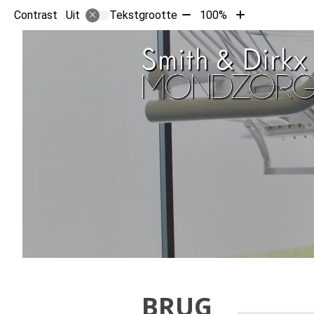
Tekst
Tekst
Contrast
Tekstgrootte
100%
Uit
verkleinen
vergroten
met
met
10%
10%
BRUG