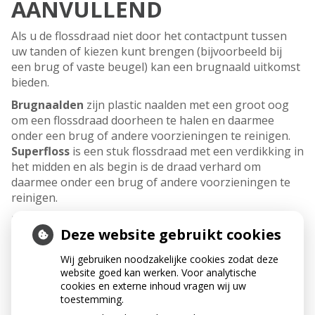
AANVULLEND
Als u de flossdraad niet door het contactpunt tussen
uw tanden of kiezen kunt brengen (bijvoorbeeld bij
een brug of vaste beugel) kan een brugnaald uitkomst
bieden.
Brugnaald
en
zijn plastic naalden met een groot oog
om een flossdraad doorheen te halen en daarmee
onder een brug of andere voorzieningen te reinigen.
Superfloss
is een stuk flossdraad met een verdikking in
het midden en als begin is de draad verhard om
daarmee onder een brug of andere voorzieningen te
reinigen.
Let op: verkeerd gebruik van hulpmiddelen bij de
Deze website gebruikt cookies
mondhygiëne kan schade veroorzaken aan tanden en
tandvlees.
Wij gebruiken noodzakelijke cookies zodat deze
website goed kan werken. Voor analytische
cookies en externe inhoud vragen wij uw
toestemming.