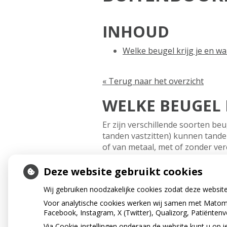
INHOUD
Welke beugel krijg je en w
« Terug naar het overzicht
WELKE BEUGEL 
Er zijn verschillende soorten beu
tanden vastzitten) kunnen tanden 
of van metaal, met of zonder ve
buitenboordbeugel. Als er ruimt
beter om blijvende kiezen te ver
Deze website gebruikt cookies
bent met de wisseling van je geb
Wij gebruiken noodzakelijke cookies zodat deze websit
beter hij werkt! Je spreekt dit al
Voor analytische cookies werken wij samen met Matomo
Facebook, Instagram, X (Twitter), Qualizorg, Patiënten
« Terug naar het overzicht
Via Cookie-instellingen onderaan de website kunt u o