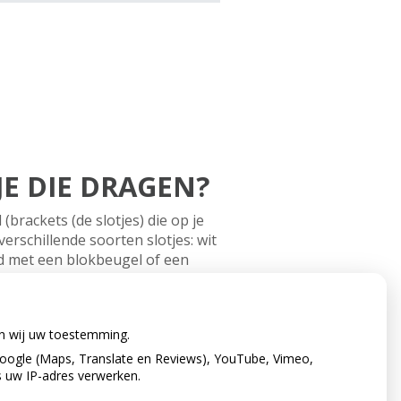
JE DIE DRAGEN?
brackets (de slotjes) die op je
erschillende soorten slotjes: wit
d met een blokbeugel of een
n, in andere gevallen is het
stand van jouw gebit, hoever je
eer je de beugel draagt, hoe
en wij uw toestemming.
oogle (Maps, Translate en Reviews), YouTube, Vimeo,
s uw IP-adres verwerken.