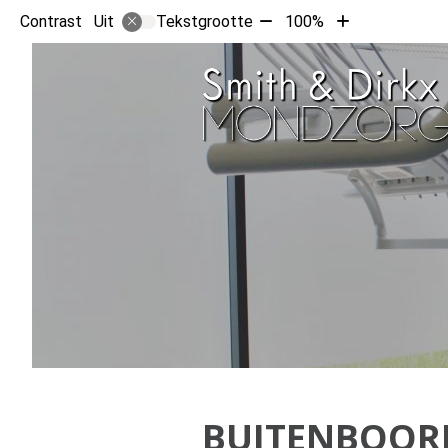
Tekst
Tekst
Contrast
Tekstgrootte
100%
Uit
verkleinen
vergroten
met
met
10%
10%
BUITENBOOR