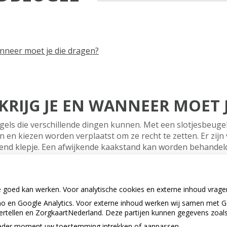
anneer moet je die dragen?
KRIJG JE EN WANNEER MOET 
gels die verschillende dingen kunnen. Met een slotjesbeugel (
en kiezen worden verplaatst om ze recht te zetten. Er zijn v
rend klepje. Een afwijkende kaakstand kan worden behandel
egebrek is kun je soms met een beugel wat extra ruimte make
wijderen. De keus voor een beugel hangt helemaal af van de 
it en van je groei. Dat geldt ook voor de draagtijden. Hoe m
e goed kan werken. Voor analytische cookies en externe inhoud vrag
lemaal af met de orthodontist of tandarts.
 en Google Analytics. Voor externe inhoud werken wij samen met G
vertellen en ZorgkaartNederland. Deze partijen kunnen gegevens zoal
p ieder moment uw toestemming intrekken of aanpassen.