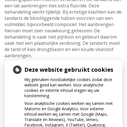
een lak aanbrengen met extra fluoride. Deze
behandeling werkt tijdelijk. Bij ernstige klachten kan de
tandarts de blootliggende halzen voorzien van een
vulmiddel, bijvoorbeeld composiet. Het aanbrengen
hiervan moet zeer nauwkeurig gebeuren. De
behandeling is vaak niet pijnloos en gebeurt daarom
vaak met een plaatselijke verdoving. De tandarts moet
de tand of kies droogblazen en een koude vloeistof
aanbrengen.
VAN WELK MATERIAAL
Deze website gebruikt cookies
WORDEN FACINGS
Wij gebruiken noodzakelijke cookies zodat deze
website goed kan werken. Voor analytische
GEMAAKT?
cookies en externe inhoud vragen wij uw
toestemming.
Een facing wordt gemaakt van composiet of porselein.
Voor analytische cookies werken wij samen met
Voor een facing van composiet hoeft de tandarts over
Matomo en Google Analytics. Voor externe
het algemeen minder aan uw tand te slijpen. Ook is het
inhoud werken wij samen met Google (Maps,
resultaat beter voorspelbaar en de kosten zijn
Translate en Reviews), YouTube, Vimeo,
aanzienlijk lager dan bij een porseleinen facing. Daar
Facebook, Instagram, X (Twitter), Qualizorg,