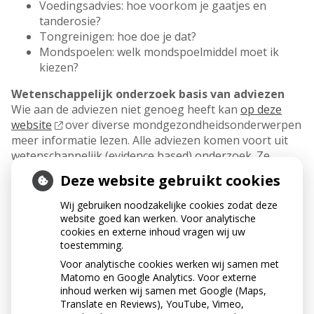
Voedingsadvies: hoe voorkom je gaatjes en
tanderosie?
Tongreinigen: hoe doe je dat?
Mondspoelen: welk mondspoelmiddel moet ik
kiezen?
Wetenschappelijk onderzoek basis van adviezen
Wie aan de adviezen niet genoeg heeft kan
op deze
website
over diverse mondgezondheidsonderwerpen
meer informatie lezen.
Alle adviezen komen voort uit
wetenschappelijk (evidence based) onderzoek. Ze
sluiten aan bij het
Advies Cariëspreventie
van het
Deze website gebruikt cookies
Ivoren Kruis (2011). Dit advies is aanbevolen door de
Gezondheidsraad voor toepassing in de klinische
Wij gebruiken noodzakelijke cookies zodat deze
richtlijnen voor mondzorg.
website goed kan werken. Voor analytische
cookies en externe inhoud vragen wij uw
MEER WETEN?
toestemming.
Voor analytische cookies werken wij samen met
Download dan de gratis app GezondeMond. De
Matomo en Google Analytics. Voor externe
inhoud werken wij samen met Google (Maps,
app is beschikbaar voor
Android en tablets en
Translate en Reviews), YouTube, Vimeo,
verkrijgbaar via Google Play.
De app voor
iPhone en