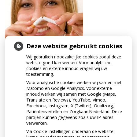
Deze website gebruikt cookies
HEEFT DIABETES
Wij gebruiken noodzakelijke cookies zodat deze
GEVOLGEN VOOR MIJN
website goed kan werken. Voor analytische
cookies en externe inhoud vragen wij uw
TANDVLEES?
toestemming.
Voor analytische cookies werken wij samen met
Iemand met diabetes is gevoeliger voor ontstekingen
Matomo en Google Analytics. Voor externe
en infecties. Dus ook het tandvlees ontsteekt sneller.
inhoud werken wij samen met Google (Maps,
Dat gebeurt vooral wanneer de diabetes niet goed is
Translate en Reviews), YouTube, Vimeo,
ingesteld. Mensen met diabetes, en vooral niet goed
Facebook, Instagram, X (Twitter), Qualizorg,
ingestelde diabetes, hebben een verhoogde kans op
Patiëntenvertellen en ZorgkaartNederland. Deze
partijen kunnen gegevens zoals uw IP-adres
het ontwikkelen van parodontitis.
verwerken.
Via Cookie-instellingen onderaan de website
« Terug naar het overzicht