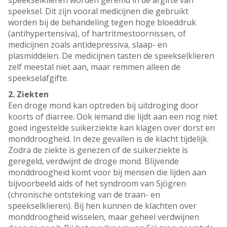
speekselklieren worden geremd in de afgifte van
speeksel. Dit zijn vooral medicijnen die gebruikt
worden bij de behandeling tegen hoge bloeddruk
(antihypertensiva), of hartritmestoornissen, of
medicijnen zoals antidepressiva, slaap- en
plasmiddelen. De medicijnen tasten de speekselklieren
zelf meestal niet aan, maar remmen alleen de
speekselafgifte.
2. Ziekten
Een droge mond kan optreden bij uitdroging door
koorts of diarree. Ook iemand die lijdt aan een nog niet
goed ingestelde suikerziekte kan klagen over dorst en
monddroogheid. In deze gevallen is de klacht tijdelijk.
Zodra de ziekte is genezen of de suikerziekte is
geregeld, verdwijnt de droge mond. Blijvende
monddroogheid komt voor bij mensen die lijden aan
bijvoorbeeld aids of het syndroom van Sjögren
(chronische ontsteking van de traan- en
speekselklieren). Bij hen kunnen de klachten over
monddroogheid wisselen, maar geheel verdwijnen