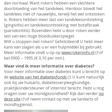
dan normaal. Want rokers hebben een slechtere
doorbloeding van het tandvlees. Hierdoor bloedt het
tandvlees niet of nauwelijks, terwijl het wel ontstoken
is. Rokers hebben meer last van tandvleesontsteking
(gingivitis) en tandvleesontsteking met botafbraak
(parodontitis). Bovendien hebt u door roken eerder
last van een hoge bloedsuikerspiegel.
Wilt u stoppen met roken? Gefeliciteerd! U hebt meer
kans van slagen als u er een hulpmiddel bij gebruikt.
Meer informatie vindt u op op
www.rokeninfo.nl
of
bel 0900 – 1995 (€ 0,10 per min.).
Waar vind ik meer informatie over diabetes?
Voor meer informatie over diabetes kunt u terecht op
de
website van het diabetesfonds
. U kunt natuurlijk
ook bij uw huisarts, diabetesverpleegkundige,
praktijkondersteuner of internist terecht. Hebt u nog
vragen over uw mondgezondheid? Kijk dan verder
op
deze site
of neem contact op met uw tandarts of
mondhygiënist.