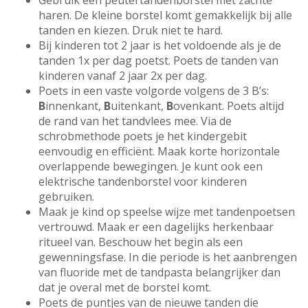
Gebruik een peutertandenborstel met zachte
haren. De kleine borstel komt gemakkelijk bij alle
tanden en kiezen. Druk niet te hard.
Bij kinderen tot 2 jaar is het voldoende als je de
tanden 1x per dag poetst. Poets de tanden van
kinderen vanaf 2 jaar 2x per dag.
Poets in een vaste volgorde volgens de 3 B’s:
B
innenkant,
B
uitenkant,
B
ovenkant. Poets altijd
de rand van het tandvlees mee. Via de
schrobmethode poets je het kindergebit
eenvoudig en efficiënt. Maak korte horizontale
overlappende bewegingen. Je kunt ook een
elektrische tandenborstel voor kinderen
gebruiken.
Maak je kind op speelse wijze met tandenpoetsen
vertrouwd. Maak er een dagelijks herkenbaar
ritueel van. Beschouw het begin als een
gewenningsfase. In die periode is het aanbrengen
van fluoride met de tandpasta belangrijker dan
dat je overal met de borstel komt.
Poets de puntjes van de nieuwe tanden die