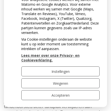
Matomo en Google Analytics. Voor externe
inhoud werken wij samen met Google (Maps,
Translate en Reviews), YouTube, Vimeo,
Facebook, Instagram, X (Twitter), Qualizorg,
Patiëntenvertellen en ZorgkaartNederland. Deze
partijen kunnen gegevens zoals uw IP-adres
verwerken.
Via Cookie-instellingen onderaan de website
kunt u op ieder moment uw toestemming
intrekken of aanpassen.
Lees meer over onze Privacy- en
Cookieverklaring.
IS EEN ELEKTRISCHE
Instellingen
TANDENBORSTEL BETER
DAN EEN GEWONE
Weigeren
TANDENBORSTEL?
Accepteren
Ja, uit onderzoek is gebleken dat roterende elektrische
tandenborstels beter tandplak verwijderen dan