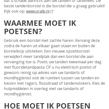
dat u schade aanricht aan uw tanden of tandvlees. De
beste tandenborstel is die borstel die u graag gebruikt!
Kijk ook op:
www.oralb.nl
WAARMEE MOET IK
POETSEN?
Gebruik een borstel met zachte haren. Vervang deze
zodra de haren uit elkaar gaan staan en buiten de
borstelkop uitsteken. Een nieuwe opzetborstel
verwijdert meer tandplak dan een borstel die aan
vervanging toe is. Poets uw tanden tweemaal per dag
met fluoridetandpasta. Of u nu elektrisch poetst of
gewoon: reinig op advies van uw tandarts of
mondhygiënist ook de ruimten tussen uw tanden en
kiezen met ragers, flossdraad of tandenstokers. Kies de
hulpmiddelen in overleg met uw tandarts of
mondhygiënist.
HOE MOET IK POETSEN