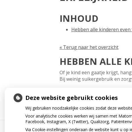
INHOUD
Hebben alle kinderen even 
« Terug naar het overzicht
HEBBEN ALLE K
Of je kind een gaatje krijgt, ha
Bij weinig suikergebruik en zorg
« Terug naar het overzicht
Deze website gebruikt cookies
Wij gebruiken noodzakelijke cookies zodat deze websit
Voor analytische cookies werken wij samen met Matomo
Facebook, Instagram, X (Twitter), Qualizorg, Patiënten
Uw Zorg Online
|
Beheer
Via Cookie-instellingen onderaan de website kunt u o