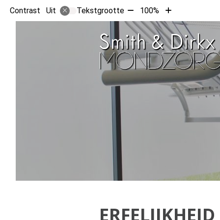
Tekst
Tekst
Contrast
Tekstgrootte
100%
Uit
verkleinen
vergroten
met
met
10%
10%
ERFELIJKHEID