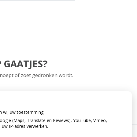
 GAATJES?
esnoept of zoet gedronken wordt.
en wij uw toestemming.
oogle (Maps, Translate en Reviews), YouTube, Vimeo,
s uw IP-adres verwerken.
verklaring
|
Cookie-instellingen
|