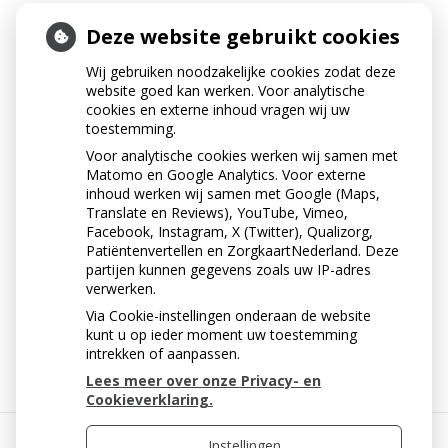
VAN WELK MATERIAAL
Deze website gebruikt cookies
WORDEN FACINGS
Wij gebruiken noodzakelijke cookies zodat deze
website goed kan werken. Voor analytische
GEMAAKT?
cookies en externe inhoud vragen wij uw
toestemming.
Een facing wordt gemaakt van composiet of porselein.
Voor analytische cookies werken wij samen met
Voor een facing van composiet hoeft de tandarts over
Matomo en Google Analytics. Voor externe
het algemeen minder aan uw tand te slijpen. Ook is het
inhoud werken wij samen met Google (Maps,
resultaat beter voorspelbaar en de kosten zijn
Translate en Reviews), YouTube, Vimeo,
aanzienlijk lager dan bij een porseleinen facing. Daar
Facebook, Instagram, X (Twitter), Qualizorg,
tegenover staat dat een facing van porselein minder
Patiëntenvertellen en ZorgkaartNederland. Deze
partijen kunnen gegevens zoals uw IP-adres
gevoelig is voor aanslag op het oppervlak.
verwerken.
Via Cookie-instellingen onderaan de website
« Terug naar het overzicht
kunt u op ieder moment uw toestemming
intrekken of aanpassen.
Lees meer over onze Privacy- en
Cookieverklaring.
Instellingen