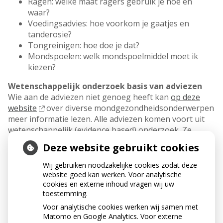
Ragen: welke maat ragers gebruik je hoe en
waar?
Voedingsadvies: hoe voorkom je gaatjes en
tanderosie?
Tongreinigen: hoe doe je dat?
Mondspoelen: welk mondspoelmiddel moet ik
kiezen?
Wetenschappelijk onderzoek basis van adviezen
Wie aan de adviezen niet genoeg heeft kan
op deze
website
over diverse mondgezondheidsonderwerpen
meer informatie lezen.
Alle adviezen komen voort uit
wetenschappelijk (evidence based) onderzoek. Ze
sluiten aan bij het
Advies Cariëspreventie
van het
Deze website gebruikt cookies
Ivoren Kruis (2011). Dit advies is aanbevolen door de
Gezondheidsraad voor toepassing in de klinische
Wij gebruiken noodzakelijke cookies zodat deze
richtlijnen voor mondzorg.
website goed kan werken. Voor analytische
cookies en externe inhoud vragen wij uw
MEER WETEN?
toestemming.
Voor analytische cookies werken wij samen met
Download dan de gratis app GezondeMond. De
Matomo en Google Analytics. Voor externe