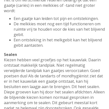
Het is om verschillende redenen belangrijk dat een
gaatje (cariës) in een melkkies of -tand niet groter
wordt:
Een gaatje kan leiden tot pijn en ontstekingen.
De melkkies moet nog een tijd functioneren om
ruimte vrij te houden voor de kies van het blijvend
gebit.
Een ontsteking in het melkgebit kan het blijvend
gebit aantasten.
Sealen
Kiezen hebben veel groefjes op het kauwvlak. Daarin
ontstaat makkelijk tandplak. Niet regelmatig
verwijderde tandplak kan gaatjes veroorzaken. Goed
poetsen dus! Als de tandarts of mondhygiënist ziet dat
er in het kauwvlak een gaatje ontstaat, kan hij
besluiten een laagje aan te brengen. Dit heet sealen.
Diepe groeven kan hij door het sealen afdichten. Alleen
de blijvende kiezen komen normaal gesproken in
aanmerking om te sealen. Dit gebeurt meestal kort
nadat ze helemaal zijn doorgebroken. Ook gesealde