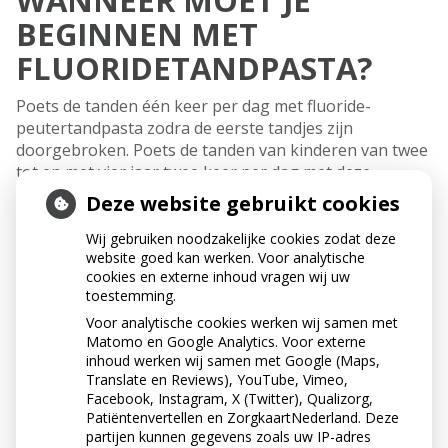
WANNEER MOET JE
BEGINNEN MET
FLUORIDETANDPASTA?
Poets de tanden één keer per dag met fluoride-
peutertandpasta zodra de eerste tandjes zijn
doorgebroken. Poets de tanden van kinderen van twee
tot en met vier jaar twee keer per dag met deze
tandpasta. Ga vanaf het vijfde jaar gewone
Deze website gebruikt cookies
fluoridetandpasta voor volwassenen gebruiken.
Wij gebruiken noodzakelijke cookies zodat deze
Tip: poets bij kinderen tot tien jaar ten minste eenmaal
website goed kan werken. Voor analytische
per dag na. Oudere kinderen kunnen meestal
cookies en externe inhoud vragen wij uw
zelfstandig poetsen.
toestemming.
Voor analytische cookies werken wij samen met
Matomo en Google Analytics. Voor externe
inhoud werken wij samen met Google (Maps,
Translate en Reviews), YouTube, Vimeo,
Facebook, Instagram, X (Twitter), Qualizorg,
Patiëntenvertellen en ZorgkaartNederland. Deze
partijen kunnen gegevens zoals uw IP-adres