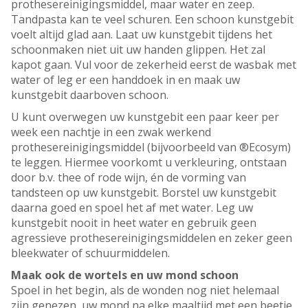
prothesereinigingsmiddel, maar water en zeep.
Tandpasta kan te veel schuren. Een schoon kunstgebit
voelt altijd glad aan. Laat uw kunstgebit tijdens het
schoonmaken niet uit uw handen glippen. Het zal
kapot gaan. Vul voor de zekerheid eerst de wasbak met
water of leg er een handdoek in en maak uw
kunstgebit daarboven schoon.
U kunt overwegen uw kunstgebit een paar keer per
week een nachtje in een zwak werkend
prothesereinigingsmiddel (bijvoorbeeld van ®Ecosym)
te leggen. Hiermee voorkomt u verkleuring, ontstaan
door b.v. thee of rode wijn, én de vorming van
tandsteen op uw kunstgebit. Borstel uw kunstgebit
daarna goed en spoel het af met water. Leg uw
kunstgebit nooit in heet water en gebruik geen
agressieve prothesereinigingsmiddelen en zeker geen
bleekwater of schuurmiddelen.
Maak ook de wortels en uw mond schoon
Spoel in het begin, als de wonden nog niet helemaal
zijn genezen, uw mond na elke maaltijd met een beetje