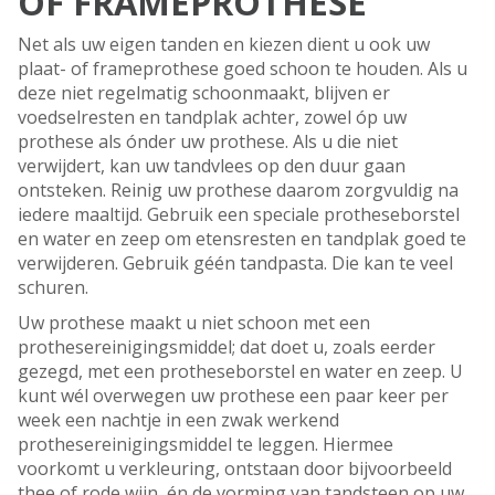
OF FRAMEPROTHESE
Net als uw eigen tanden en kiezen dient u ook uw
plaat- of frameprothese goed schoon te houden. Als u
deze niet regelmatig schoonmaakt, blijven er
voedselresten en tandplak achter, zowel óp uw
prothese als ónder uw prothese. Als u die niet
verwijdert, kan uw tandvlees op den duur gaan
ontsteken. Reinig uw prothese daarom zorgvuldig na
iedere maaltijd. Gebruik een speciale protheseborstel
en water en zeep om etensresten en tandplak goed te
verwijderen. Gebruik géén tandpasta. Die kan te veel
schuren.
Uw prothese maakt u niet schoon met een
prothesereinigingsmiddel; dat doet u, zoals eerder
gezegd, met een protheseborstel en water en zeep. U
kunt wél overwegen uw prothese een paar keer per
week een nachtje in een zwak werkend
prothesereinigingsmiddel te leggen. Hiermee
voorkomt u verkleuring, ontstaan door bijvoorbeeld
thee of rode wijn, én de vorming van tandsteen op uw