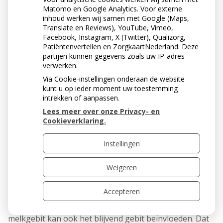
Matomo en Google Analytics. Voor externe
inhoud werken wij samen met Google (Maps,
Translate en Reviews), YouTube, Vimeo,
Facebook, Instagram, X (Twitter), Qualizorg,
Patiëntenvertellen en ZorgkaartNederland. Deze
partijen kunnen gegevens zoals uw IP-adres
verwerken.
Via Cookie-instellingen onderaan de website
kunt u op ieder moment uw toestemming
intrekken of aanpassen.
MOET JE EEN MELKGEBIT
Lees meer over onze Privacy- en
GOED VERZORGEN?
Cookieverklaring.
Een kind wisselt vanzelf zijn melkgebit voor het blijvend
Instellingen
gebit. Je zou kunnen denken dat het daarom niet nodig
is een melkgebit goed te verzorgen. Niets is minder
Weigeren
waar. Een slechte verzorging kan gaatjes en
tandvleesontsteking veroorzaken. Dit kan pijn doen,
Accepteren
waardoor je kind slechter eet, zich niet lekker voelt of
minder goed slaapt. Een slechte verzorging van het
melkgebit kan ook het blijvend gebit beïnvloeden. Dat