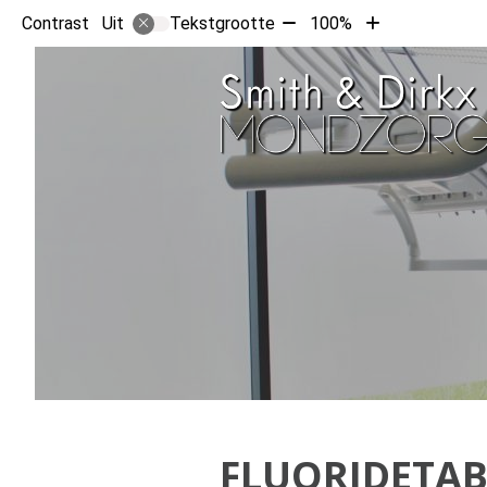
Tekst
Tekst
Contrast
Tekstgrootte
100%
Uit
verkleinen
vergroten
met
met
10%
10%
FLUORIDETAB