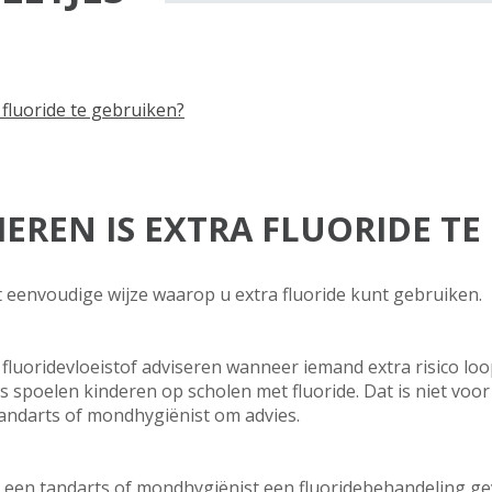
 fluoride te gebruiken?
EREN IS EXTRA FLUORIDE TE
t eenvoudige wijze waarop u extra fluoride kunt gebruiken.
luoridevloeistof adviseren wanneer iemand extra risico loopt
s spoelen kinderen op scholen met fluoride. Dat is niet voor 
andarts of mondhygiënist om advies.
an een tandarts of mondhygiënist een fluoridebehandeling g