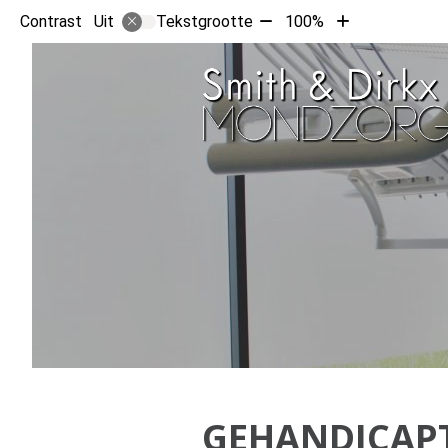
Tekst
Tekst
Contrast
Tekstgrootte
100%
Uit
verkleinen
vergroten
met
met
10%
10%
GEHANDICAP