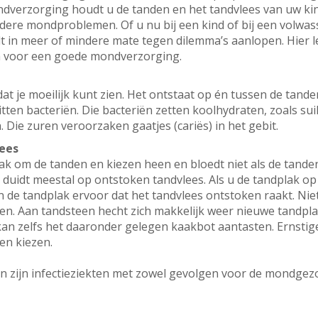
erzorging houdt u de tanden en het tandvlees van uw kind 
ndere mondproblemen. Of u nu bij een kind of bij een volwa
ult in meer of mindere mate tegen dilemma’s aanlopen. Hier
n voor een goede mondverzorging.
 dat je moeilijk kunt zien. Het ontstaat op én tussen de tan
itten bacteriën. Die bacteriën zetten koolhydraten, zoals su
 Die zuren veroorzaken gaatjes (cariës) in het gebit.
ees
trak om de tanden en kiezen heen en bloedt niet als de tand
 duidt meestal op ontstoken tandvlees. Als u de tandplak op
in de tandplak ervoor dat het tandvlees ontstoken raakt. Ni
en. Aan tandsteen hecht zich makkelijk weer nieuwe tandplak
kan zelfs het daaronder gelegen kaakbot aantasten. Ernst
 en kiezen.
n zijn infectieziekten met zowel gevolgen voor de mondgez