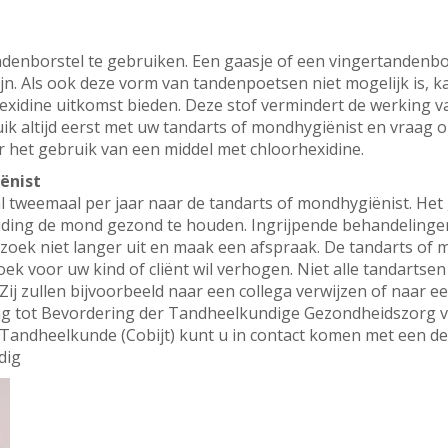
andenborstel te gebruiken. Een gaasje of een vingertandenbo
n. Als ook deze vorm van tandenpoetsen niet mogelijk is, k
xidine uitkomst bieden. Deze stof vermindert de werking van
ik altijd eerst met uw tandarts of mondhygiënist en vraag o
 het gebruik van een middel met chloorhexidine.
ënist
al tweemaal per jaar naar de tandarts of mondhygiënist. Het
leiding de mond gezond te houden. Ingrijpende behandelin
 bezoek niet langer uit en maak een afspraak. De tandarts o
oek voor uw kind of cliënt wil verhogen. Niet alle tandartse
ij zullen bijvoorbeeld naar een collega verwijzen of naar 
ng tot Bevordering der Tandheelkundige Gezondheidszorg 
 Tandheelkunde (Cobijt) kunt u in contact komen met een de
dig