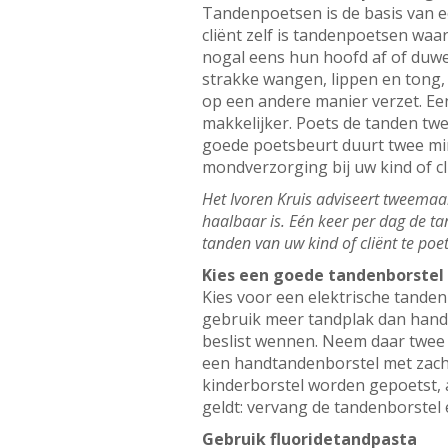
Tandenpoetsen is de basis van e
cliënt zelf is tandenpoetsen waar
nogal eens hun hoofd af of duwe
strakke wangen, lippen en tong,
op een andere manier verzet. Ee
makkelijker. Poets de tanden twe
goede poetsbeurt duurt twee min
mondverzorging bij uw kind of cli
Het Ivoren Kruis adviseert tweemaal 
haalbaar is. Eén keer per dag de ta
tanden van uw kind of cliënt te po
Kies een goede tandenborstel
Kies voor een elektrische tanden
gebruik meer tandplak dan handt
beslist wennen. Neem daar twee w
een handtandenborstel met zach
kinderborstel worden gepoetst, a
geldt: vervang de tandenborstel 
Gebruik fluoridetandpasta