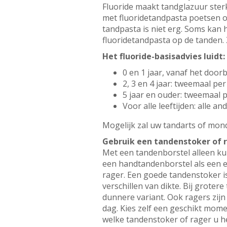
Fluoride maakt tandglazuur ster
met fluoridetandpasta poetsen oo
tandpasta is niet erg. Soms kan 
fluoridetandpasta op de tanden. 
Het fluoride-basisadvies luidt:
0 en 1 jaar, vanaf het doo
2, 3 en 4 jaar: tweemaal p
5 jaar en ouder: tweemaal 
Voor alle leeftijden: alle 
Mogelijk zal uw tandarts of mond
Gebruik een tandenstoker of 
Met een tandenborstel alleen ku
een handtandenborstel als een e
rager. Een goede tandenstoker i
verschillen van dikte. Bij grote
dunnere variant. Ook ragers zijn
dag. Kies zelf een geschikt mome
welke tandenstoker of rager u het