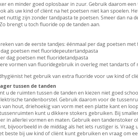
ker en minder goed oplosbaar in zuur. Gebruik daarom een 
k als uw kind of cliënt na het poetsen niet kan spoelen. Het
het nuttig zijn zonder tandpasta te poetsen. Smeer dan na 
Zo brengt u toch fluoride op de tanden aan.
rbreken van de eerste tandjes: éénmaal per dag poetsen met
er dag poetsen met fluoridepeutertandpasta
per dag poetsen met fluoridetandpasta
andere vormen van fluoridegebruik in overleg met tandarts o
hygiënist het gebruik van extra fluoride voor uw kind of cli
rager tussen de tanden
nt u de ruimten tussen de tanden en kiezen niet goed scho
lektrische tandenborstel. Gebruik daarom voor de tussenr
s van hout, driehoekig van vorm met een platte kant en loop
re tussenruimten kunt u dikkere stokers gebruiken. Bij small
 er in allerlei vormen en maten. Gebruik een tandenstoker 
nt, bijvoorbeeld in de middag als het iets rustiger is. Vraa
 beste bij uw kind of cliënt kunt gebruiken en vraag om een 