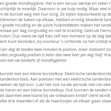
en goede mondhygiëne. Het is een secuur werkje en zeker n
schijnlijk te moeilijk. Daarvoor is uw hulp nodig. Maar veel
n de borstel weg met hun tong. Ze bijten bijvoorbeeld op d
 klemmen de kaken op elkaar, hebben ernstig bloedend tandv
n goede houding en de juiste hulpmiddelen maken het tanden
emaal per dag zorgvuldig en niet te krachtig. Gebruik hiervo
uten. Dus neem de tijd! Kies zelf een moment op de dag da
ënt kunt besteden, bij voorkeur ’s ochtends na het ontbijt e
per dag de tanden twee minuten te poetsen, maar realiseert zich d
nden zorgvuldig poetsen is beter dan twee keer per dag ‘half. Vr
etsen aan uw tandarts of mondhygiënist.
borstel met een kleine borstelkop. Elektrische tandenborstel
andenborstels. Aan poetsen met een elektrische tandenbors
eken de tijd voor. Lukt het ook na die periode niet om elek
te haren en een kleine borstelkop. Ook kunnen de tanden 
ls daarmee weerstand bij uw volwassen kindof cliënt wordt 
elke drie maanden of als de haarbosjes uit elkaar gaan staa