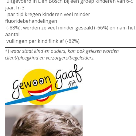
uitgevoerd in Den Bosch bij een groep kinderen van 6-9
jaar. In 3
jaar tijd kregen kinderen veel minder
fluoridebehandelingen
(-88%), werden ze veel minder geseald (-66%) en nam het
aantal
vullingen per kind flink af (-62%).
*)
waar staat kind en ouders, kan ook
gelezen worden
cliënt/pleegkind en
verzorgers/begeleiders.