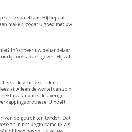
zichte van elkaar. Hij bepaalt
gaan maken, zodat u goed met uw
 niet? Informeer uw behandelaar
rlijk ook advies geven. Hij zal
erst slijpt hij de tanden en
ees af. Alleen de wortel van zo’n
n trekt uw tandarts de overige
 overkappingsprothese. U hoeft
en van de getrokken tanden. Dat
se zit in het begin namelijk als
én of twee dagen. Hij zal uw