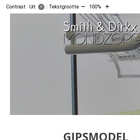
Tekst
Tekst
Contrast
Tekstgrootte
100%
Uit
verkleinen
vergroten
met
met
10%
10%
GIPSMODEL