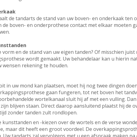
erkaak
alt de tandarts de stand van uw boven- en onderkaak ten op
in de boven- en onderprothese contact met elkaar moeten 
wen.
kunsttanden
de vorm en de stand van uw eigen tanden? Of misschien juist
sprothese wordt gemaakt. Uw behandelaar kan u hierin natuu
w wensen rekening te houden.
t in uw mond kan plaatsen, moet hij nog twee dingen doen. E
overkappingsprothese gaan fungeren, tot net boven het tandvl
 voorbehandelde wortelkanaal sluit hij af met een vulling. Da
ijn blijven staan. Direct daarop aansluitend plaatst hij de
 tijd zonder tanden zult rondlopen.
we kunsttanden en -kiezen over de wortels en de verse wond
e, maar dit heeft een groot voordeel. De overkappingsprothe
 Uw tandarts zal vervolgens met u een afspraak maken na é