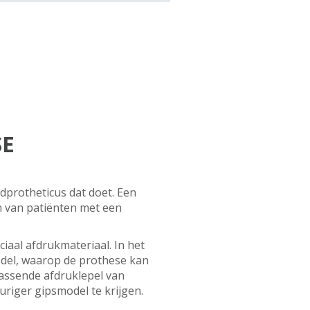
SE
dprotheticus dat doet. Een
n van patiënten met een
aal afdrukmateriaal. In het
odel, waarop de prothese kan
assende afdruklepel van
iger gipsmodel te krijgen.