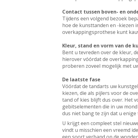
Contact tussen boven- en ond
Tijdens een volgend bezoek bepa
hoe de kunsttanden en -kiezen 
overkappingsprothese kunt kau
Kleur, stand en vorm van de 
Bent u tevreden over de kleur, 
hierover vóórdat de overkapping
proberen zoveel mogelijk met u
De laatste fase
Vóórdat de tandarts uw kunstgebi
kiezen, die als pijlers voor de 
tand of kies blijft dus over. Het
gebitselementen die in uw mond z
dus niet bang te zijn dat u enige
U krijgt een compleet stel nieu
vindt u misschien een vreemd ide
een soort verband op de wonden.