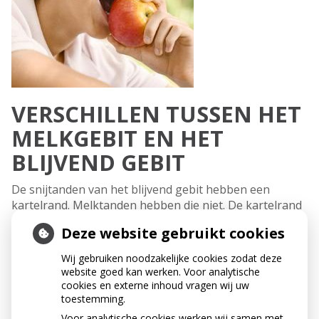
VERSCHILLEN TUSSEN HET
MELKGEBIT EN HET
BLIJVEND GEBIT
De snijtanden van het blijvend gebit hebben een
kartelrand. Melktanden hebben die niet. De kartelrand
bestaat uit drie bobbeltjes op het snijvlak. De karteling
Deze website gebruikt cookies
verdwijnt in de loop van de tijd door natuurlijke slijtage.
Wij gebruiken noodzakelijke cookies zodat deze
Blijvende tanden en kiezen hebben sterker glazuur dan
website goed kan werken. Voor analytische
melktanden en -kiezen. Naast de witte melktanden
cookies en externe inhoud vragen wij uw
lijken de blijvende voortanden donkerder en/of geler
toestemming.
van kleur. Dit is normaal. Poetsen helpt niet om ze
Voor analytische cookies werken wij samen met