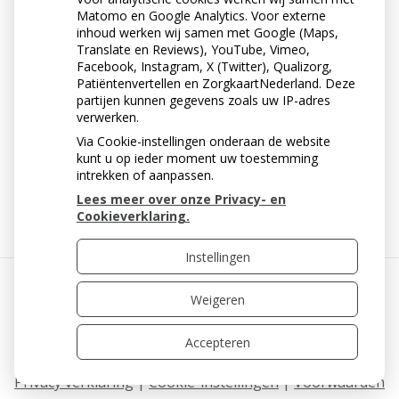
lichter van kleur te krijgen.
Matomo en Google Analytics. Voor externe
inhoud werken wij samen met Google (Maps,
Translate en Reviews), YouTube, Vimeo,
Facebook, Instagram, X (Twitter), Qualizorg,
Patiëntenvertellen en ZorgkaartNederland. Deze
partijen kunnen gegevens zoals uw IP-adres
verwerken.
Via Cookie-instellingen onderaan de website
kunt u op ieder moment uw toestemming
intrekken of aanpassen.
« Terug naar het overzicht
Lees meer over onze Privacy- en
Cookieverklaring.
Instellingen
Weigeren
Uw Zorg Online
|
Beheer
Accepteren
Privacy verklaring
|
Cookie-instellingen
|
Voorwaarden