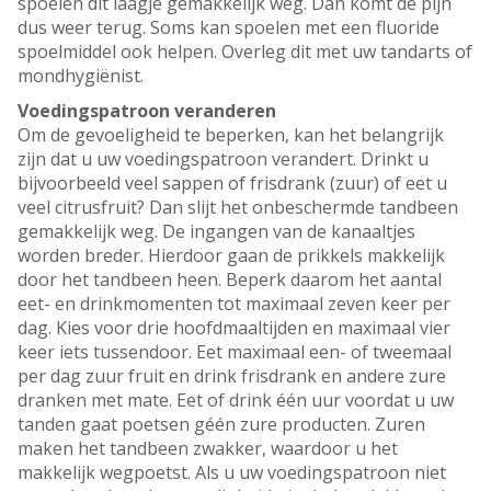
spoelen dit laagje gemakkelijk weg. Dan komt de pijn
dus weer terug. Soms kan spoelen met een fluoride
spoelmiddel ook helpen. Overleg dit met uw tandarts of
mondhygiënist.
Voedingspatroon veranderen
Om de gevoeligheid te beperken, kan het belangrijk
zijn dat u uw voedingspatroon verandert. Drinkt u
bijvoorbeeld veel sappen of frisdrank (zuur) of eet u
veel citrusfruit? Dan slijt het onbeschermde tandbeen
gemakkelijk weg. De ingangen van de kanaaltjes
worden breder. Hierdoor gaan de prikkels makkelijk
door het tandbeen heen. Beperk daarom het aantal
eet- en drinkmomenten tot maximaal zeven keer per
dag. Kies voor drie hoofdmaaltijden en maximaal vier
keer iets tussendoor. Eet maximaal een- of tweemaal
per dag zuur fruit en drink frisdrank en andere zure
dranken met mate. Eet of drink één uur voordat u uw
tanden gaat poetsen géén zure producten. Zuren
maken het tandbeen zwakker, waardoor u het
makkelijk wegpoetst. Als u uw voedingspatroon niet