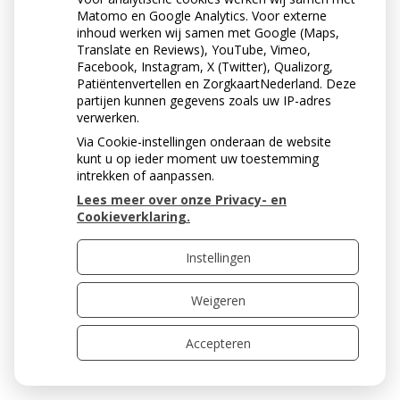
Matomo en Google Analytics. Voor externe
4. Duw de tandenstoker drie keer stevig tussen de
inhoud werken wij samen met Google (Maps,
tanden en kiezen. Vergroot het raakvlak met de tand
Translate en Reviews), YouTube, Vimeo,
door daarbij van richting te veranderen (X-figuur).
Facebook, Instagram, X (Twitter), Qualizorg,
Patiëntenvertellen en ZorgkaartNederland. Deze
partijen kunnen gegevens zoals uw IP-adres
verwerken.
Via Cookie-instellingen onderaan de website
kunt u op ieder moment uw toestemming
intrekken of aanpassen.
5. Reinig alle tussenruimten waarin een tandenstoker
Lees meer over onze Privacy- en
past (X-figuur).
Cookieverklaring.
Instellingen
Weigeren
Accepteren