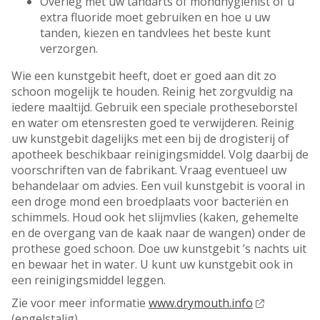
Overleg met uw tandarts of mondhygiënist of u
extra fluoride moet gebruiken en hoe u uw
tanden, kiezen en tandvlees het beste kunt
verzorgen.
Wie een kunstgebit heeft, doet er goed aan dit zo
schoon mogelijk te houden. Reinig het zorgvuldig na
iedere maaltijd. Gebruik een speciale protheseborstel
en water om etensresten goed te verwijderen. Reinig
uw kunstgebit dagelijks met een bij de drogisterij of
apotheek beschikbaar reinigingsmiddel. Volg daarbij de
voorschriften van de fabrikant. Vraag eventueel uw
behandelaar om advies. Een vuil kunstgebit is vooral in
een droge mond een broedplaats voor bacteriën en
schimmels. Houd ook het slijmvlies (kaken, gehemelte
en de overgang van de kaak naar de wangen) onder de
prothese goed schoon. Doe uw kunstgebit ’s nachts uit
en bewaar het in water. U kunt uw kunstgebit ook in
een reinigingsmiddel leggen.
Zie voor meer informatie
www.drymouth.info
(engelstalig).