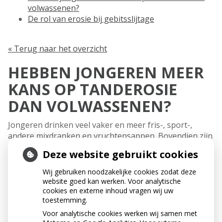
volwassenen?
De rol van erosie bij gebitsslijtage
« Terug naar het overzicht
HEBBEN JONGEREN MEER
KANS OP TANDEROSIE
DAN VOLWASSENEN?
Jongeren drinken veel vaker en meer fris-, sport-,
andere mixdranken en vruchtensappen. Bovendien zijn
de voedingsgewoonten ingrijpend veranderd. Daarom
Deze website gebruikt cookies
hebben vooral jongeren meer kans op tanderosie.
Wij gebruiken noodzakelijke cookies zodat deze
DE ROL VAN EROSIE BIJ
website goed kan werken. Voor analytische
cookies en externe inhoud vragen wij uw
GEBITSSLIJTAGE
toestemming.
Voor analytische cookies werken wij samen met
Gebitsslijtage is deels een natuurlijk fenomeen, je gebit