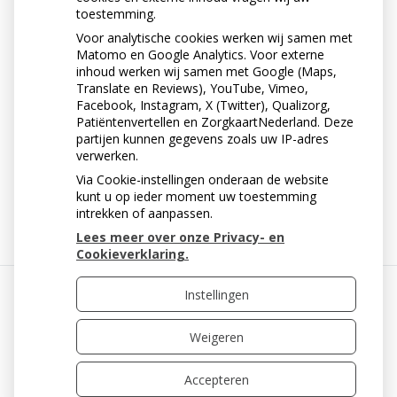
toestemming.
gaatjes veroorzaken.
Voor analytische cookies werken wij samen met
MOGELIJK BESCHERMENDE
Matomo en Google Analytics. Voor externe
inhoud werken wij samen met Google (Maps,
PRODUCTEN
Translate en Reviews), YouTube, Vimeo,
Facebook, Instagram, X (Twitter), Qualizorg,
Melk en yoghurtproducten hebben mogelijk een
Patiëntenvertellen en ZorgkaartNederland. Deze
partijen kunnen gegevens zoals uw IP-adres
beschermende rol bij het ontstaan van tanderosie.
verwerken.
Via Cookie-instellingen onderaan de website
« Terug naar het overzicht
kunt u op ieder moment uw toestemming
intrekken of aanpassen.
Lees meer over onze Privacy- en
Cookieverklaring.
Instellingen
Uw Zorg Online
|
Beheer
Weigeren
Accepteren
Privacy verklaring
|
Cookie-instellingen
|
Voorwaarden