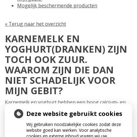
Mogelijk beschermende producten
« Terug naar het overzicht
KARNEMELK EN
YOGHURT(DRANKEN) ZIJN
TOCH OOK ZUUR.
WAAROM ZIJN DIE DAN
NIET SCHADELIJK VOOR
MIJN GEBIT?
Karnemelk en yoghurt hebben een hoog calcium- en
fosfaatgehalte. Hierdoor treedt nauwelijks tanderosie
Deze website gebruikt cookies
op. Melk en yoghurtproducten lijken juist een
beschermende rol te hebben bij het
Wij gebruiken noodzakelijke cookies zodat deze
ontstaan van tanderosie. Maar pas op voor de
website goed kan werken. Voor analytische
yoghurtdranken die suiker bevatt en. Deze kunnen
cookies en externe inhoud vragen wij uw