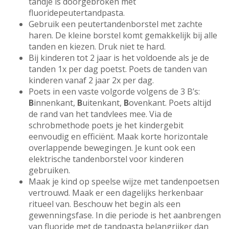
tandje is doorgebroken met
fluoridepeutertandpasta.
Gebruik een peutertandenborstel met zachte
haren. De kleine borstel komt gemakkelijk bij alle
tanden en kiezen. Druk niet te hard.
Bij kinderen tot 2 jaar is het voldoende als je de
tanden 1x per dag poetst. Poets de tanden van
kinderen vanaf 2 jaar 2x per dag.
Poets in een vaste volgorde volgens de 3 B’s:
B
innenkant,
B
uitenkant,
B
ovenkant. Poets altijd
de rand van het tandvlees mee. Via de
schrobmethode poets je het kindergebit
eenvoudig en efficiënt. Maak korte horizontale
overlappende bewegingen. Je kunt ook een
elektrische tandenborstel voor kinderen
gebruiken.
Maak je kind op speelse wijze met tandenpoetsen
vertrouwd. Maak er een dagelijks herkenbaar
ritueel van. Beschouw het begin als een
gewenningsfase. In die periode is het aanbrengen
van fluoride met de tandpasta belangrijker dan