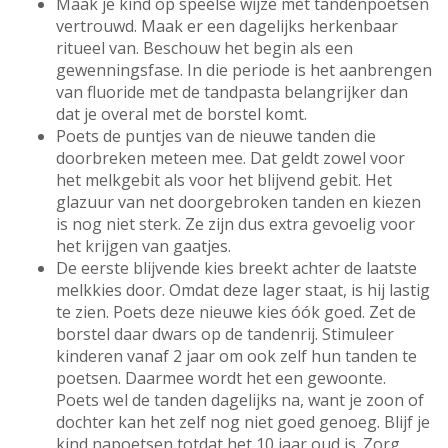
Maak je kind op speelse wijze met tandenpoetsen
vertrouwd. Maak er een dagelijks herkenbaar
ritueel van. Beschouw het begin als een
gewenningsfase. In die periode is het aanbrengen
van fluoride met de tandpasta belangrijker dan
dat je overal met de borstel komt.
Poets de puntjes van de nieuwe tanden die
doorbreken meteen mee. Dat geldt zowel voor
het melkgebit als voor het blijvend gebit. Het
glazuur van net doorgebroken tanden en kiezen
is nog niet sterk. Ze zijn dus extra gevoelig voor
het krijgen van gaatjes.
De eerste blijvende kies breekt achter de laatste
melkkies door. Omdat deze lager staat, is hij lastig
te zien. Poets deze nieuwe kies óók goed. Zet de
borstel daar dwars op de tandenrij. Stimuleer
kinderen vanaf 2 jaar om ook zelf hun tanden te
poetsen. Daarmee wordt het een gewoonte.
Poets wel de tanden dagelijks na, want je zoon of
dochter kan het zelf nog niet goed genoeg. Blijf je
kind napoetsen totdat het 10 jaar oud is. Zorg