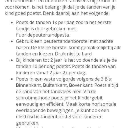
Om tandbederf en ontstoken tandvlees bij je kind te
voorkomen, is het belangrijk dat je de tanden van je
kind goed poetst. Denk daarbij aan het volgende:
Poets de tanden 1x per dag zodra het eerste
tandje is doorgebroken met
fluoridepeutertandpasta.
Gebruik een peutertandenborstel met zachte
haren. De kleine borstel komt gemakkelijk bij alle
tanden en kiezen. Druk niet te hard.
Bij kinderen tot 2 jaar is het voldoende als je de
tanden 1x per dag poetst. Poets de tanden van
kinderen vanaf 2 jaar 2x per dag.
Poets in een vaste volgorde volgens de 3 B’s:
B
innenkant,
B
uitenkant,
B
ovenkant. Poets altijd
de rand van het tandvlees mee. Via de
schrobmethode poets je het kindergebit
eenvoudig en efficiënt. Maak korte horizontale
overlappende bewegingen. Je kunt ook een
elektrische tandenborstel voor kinderen
gebruiken.