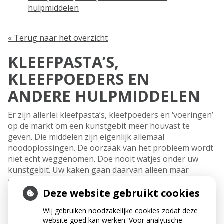
hulpmiddelen
« Terug naar het overzicht
KLEEFPASTA’S,
KLEEFPOEDERS EN
ANDERE HULPMIDDELEN
Er zijn allerlei kleefpasta’s, kleefpoeders en ‘voeringen’
op de markt om een kunstgebit meer houvast te
geven. Die middelen zijn eigenlijk allemaal
noodoplossingen. De oorzaak van het probleem wordt
niet echt weggenomen. Doe nooit watjes onder uw
kunstgebit. Uw kaken gaan daarvan alleen maar
sneller slinken. Gaat uw kunstgebit loszitten? Ga dan
Deze website gebruikt cookies
naar uw behandelaar. Hij ziet meestal direct wat er aan
de hand is en kan u het beste advies geven.
Wij gebruiken noodzakelijke cookies zodat deze
website goed kan werken. Voor analytische