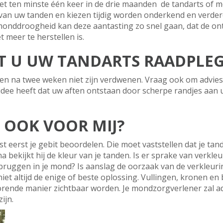
 ten minste één keer in de drie maanden de tandarts of m
van uw tanden en kiezen tijdig worden onderkend en verde
onddroogheid kan deze aantasting zo snel gaan, dat de onts
et meer te herstellen is.
 U UW TANDARTS RAADPLEGE
en na twee weken niet zijn verdwenen. Vraag ook om advies a
 idee heeft dat uw aften ontstaan door scherpe randjes aan
 OOK VOOR MIJ?
t eerst je gebit beoordelen. Die moet vaststellen dat je tan
rna bekijkt hij de kleur van je tanden. Is er sprake van verkl
 bruggen in je mond? Is aanslag de oorzaak van de verkleurin
 niet altijd de enige of beste oplossing. Vullingen, kronen e
rende manier zichtbaar worden. Je mondzorgverlener zal ad
ijn.