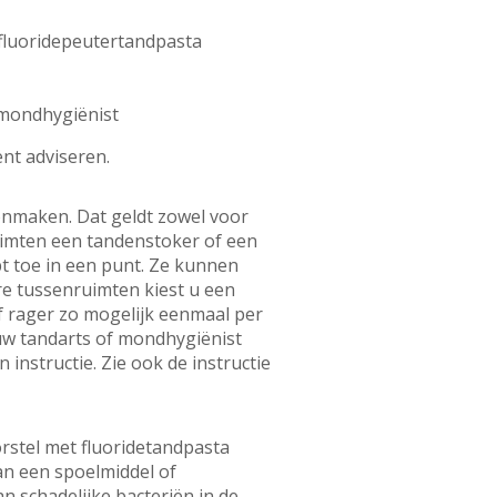
 fluoridepeutertandpasta
f mondhygiënist
ënt adviseren.
onmaken. Dat geldt zowel voor
uimten een tandenstoker of een
t toe in een punt. Ze kunnen
ere tussenruimten kiest u een
of rager zo mogelijk eenmaal per
g uw tandarts of mondhygiënist
instructie. Zie ook de instructie
rstel met fluoridetandpasta
an een spoelmiddel of
 schadelijke bacteriën in de