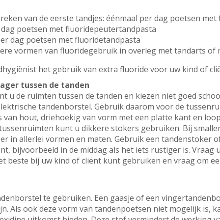
rbreken van de eerste tandjes: éénmaal per dag poetsen met
er dag poetsen met fluoridepeutertandpasta
per dag poetsen met fluoridetandpasta
andere vormen van fluoridegebruik in overleg met tandarts o
hygiënist het gebruik van extra fluoride voor uw kind of cli
rager tussen de tanden
nt u de ruimten tussen de tanden en kiezen niet goed scho
lektrische tandenborstel. Gebruik daarom voor de tussenr
s van hout, driehoekig van vorm met een platte kant en loop
re tussenruimten kunt u dikkere stokers gebruiken. Bij small
 er in allerlei vormen en maten. Gebruik een tandenstoker 
nt, bijvoorbeeld in de middag als het iets rustiger is. Vraa
 beste bij uw kind of cliënt kunt gebruiken en vraag om een 
andenborstel te gebruiken. Een gaasje of een vingertandenbo
n. Als ook deze vorm van tandenpoetsen niet mogelijk is, k
xidine uitkomst bieden. Deze stof vermindert de werking van