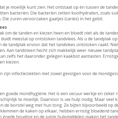
 dat je moeilijk kunt zien. Het ontstaat op én tussen de tan
itten bacteriën. Die bacteriën zetten koolhydraten, zoals su
 Die zuren veroorzaken gaatjes (cariës) in het gebit.
ees
trak om de tanden en kiezen heen en bloedt niet als de tand
 duidt meestal op ontstoken tandvlees. Als u de tandplak op
in de tandplak ervoor dat het tandvlees ontstoken raakt. Ni
en. Aan tandsteen hecht zich makkelijk weer nieuwe tandplak
kan zelfs het daaronder gelegen kaakbot aantasten. Ernst
 en kiezen.
n zijn infectieziekten met zowel gevolgen voor de mondgez
en goede mondhygiëne. Het is een secuur werkje en zeker n
schijnlijk te moeilijk. Daarvoor is uw hulp nodig. Maar veel
n de borstel weg met hun tong. Ze bijten bijvoorbeeld op d
 klemmen de kaken op elkaar, hebben ernstig bloedend tandv
n goede houding en de juiste hulpmiddelen maken het tanden