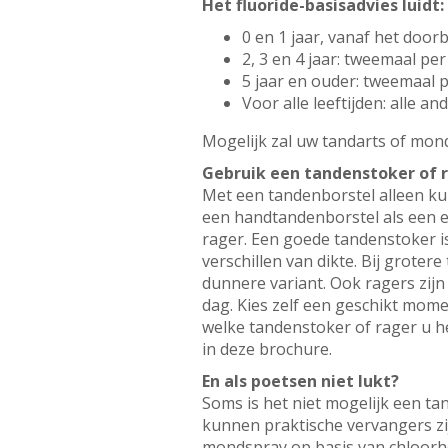
Het fluoride-basisadvies luidt:
0 en 1 jaar, vanaf het doo
2, 3 en 4 jaar: tweemaal p
5 jaar en ouder: tweemaal 
Voor alle leeftijden: alle 
Mogelijk zal uw tandarts of mond
Gebruik een tandenstoker of 
Met een tandenborstel alleen ku
een handtandenborstel als een e
rager. Een goede tandenstoker i
verschillen van dikte. Bij grote
dunnere variant. Ook ragers zijn
dag. Kies zelf een geschikt mome
welke tandenstoker of rager u het
in deze brochure.
En als poetsen niet lukt?
Soms is het niet mogelijk een t
kunnen praktische vervangers zij
mondspray op basis van chloorhe