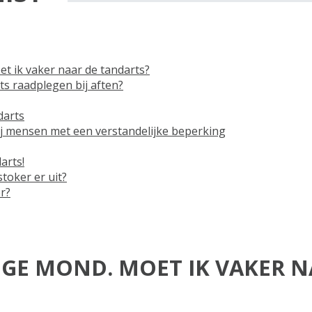
t ik vaker naar de tandarts?
s raadplegen bij aften?
darts
ij mensen met een verstandelijke beperking
arts!
toker er uit?
r?
OGE MOND. MOET IK VAKER N