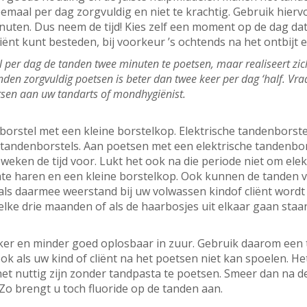
emaal per dag zorgvuldig en niet te krachtig. Gebruik hiervo
uten. Dus neem de tijd! Kies zelf een moment op de dag da
ënt kunt besteden, bij voorkeur ’s ochtends na het ontbijt e
per dag de tanden twee minuten te poetsen, maar realiseert zich d
nden zorgvuldig poetsen is beter dan twee keer per dag ‘half. Vr
etsen aan uw tandarts of mondhygiënist.
borstel met een kleine borstelkop. Elektrische tandenborstel
andenborstels. Aan poetsen met een elektrische tandenbors
eken de tijd voor. Lukt het ook na die periode niet om elek
te haren en een kleine borstelkop. Ook kunnen de tanden 
ls daarmee weerstand bij uw volwassen kindof cliënt wordt 
elke drie maanden of als de haarbosjes uit elkaar gaan staa
ker en minder goed oplosbaar in zuur. Gebruik daarom een 
k als uw kind of cliënt na het poetsen niet kan spoelen. Het
het nuttig zijn zonder tandpasta te poetsen. Smeer dan na 
Zo brengt u toch fluoride op de tanden aan.