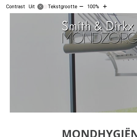
Tekst
Tekst
Contrast
Tekstgrootte
100%
Uit
verkleinen
vergroten
met
met
10%
10%
MONDHYGIËN