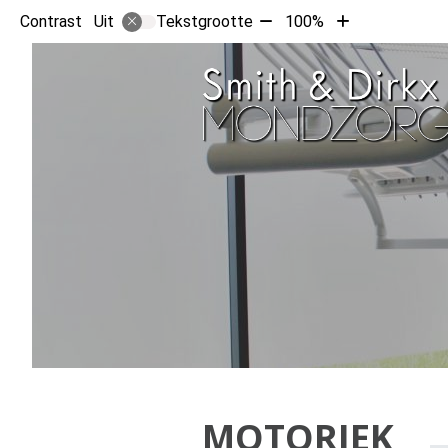
Tekst
Tekst
Contrast
Tekstgrootte
100%
Uit
verkleinen
vergroten
met
met
10%
10%
MOTORIEK