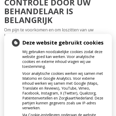
CONTROLE DOOR UW
BEHANDELAAR IS
BELANGRIJK
Om pijn te voorkomen en om loszitten van uw
kunstgebit tijdig te kunnen constateren, is het aan te
raden minstens één keer per twee jaar naar de
Deze website gebruikt cookies
behandelaar voor controle te gaan. Ga ook als u geen
Wij gebruiken noodzakelijke cookies zodat deze
klachten heeft. Het slinken van uw kaken gaat heel
website goed kan werken. Voor analytische
ongemerkt. Het zal u in eerste instantie dus niet
cookies en externe inhoud vragen wij uw
opvallen. Uw behandelaar kan uw kunstgebit weer
toestemming.
goed passend maken. Of hij kan u op tijd aanraden een
Voor analytische cookies werken wij samen met
nieuwe te nemen, want ook een kunstgebit kan
Matomo en Google Analytics. Voor externe
verslijten. De behandelaar controleert bovendien of uw
inhoud werken wij samen met Google (Maps,
mond nog goed gezond is. Vooral mensen met een
Translate en Reviews), YouTube, Vimeo,
slecht passend kunstgebit of mensen die hun
Facebook, Instagram, X (Twitter), Qualizorg,
kunstgebit al jarenlang dragen, kunnen vervelende
Patiëntenvertellen en ZorgkaartNederland. Deze
partijen kunnen gegevens zoals uw IP-adres
mondafwijkingen krijgen.
verwerken.
Via Cookie-instellingen onderaan de website