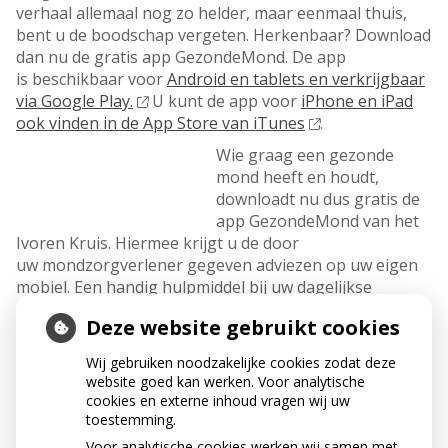
verhaal allemaal nog zo helder, maar eenmaal thuis,
bent u de boodschap vergeten. Herkenbaar? Download
dan nu de gratis app GezondeMond. De app
is beschikbaar voor
Android en tablets en verkrijgbaar
via Google Play.
U kunt de app voor
iPhone en iPad
ook vinden in de App Store van iTunes
.
Wie graag een gezonde
mond heeft en houdt,
downloadt nu dus gratis de
app GezondeMond van het
Ivoren Kruis. Hiermee krijgt u de door
uw mondzorgverlener gegeven adviezen op uw eigen
mobiel. Een handig hulpmiddel bij uw dagelijkse
mondhygiëne.
Deze website gebruikt cookies
Praktische instructies en adviezen
De applicatie toont praktische instructies voor
Wij gebruiken noodzakelijke cookies zodat deze
website goed kan werken. Voor analytische
elektrisch en handmatig tandenpoetsen, het reinigen
cookies en externe inhoud vragen wij uw
tussen de tanden en kiezen en het gebruik van
toestemming.
mondspoelmiddelen. Bovendien geeft de app de juiste
Voor analytische cookies werken wij samen met