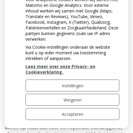
voedingsadviezen om de mond gezond te houden. Een
Matomo en Google Analytics. Voor externe
handige poetstimer helpt u twee minuten en dus lang
inhoud werken wij samen met Google (Maps,
genoeg te poetsen.
Translate en Reviews), YouTube, Vimeo,
Facebook, Instagram, X (Twitter), Qualizorg,
Patiëntenvertellen en ZorgkaartNederland. Deze
De applicatie toont praktische instructies voor
partijen kunnen gegevens zoals uw IP-adres
verwerken.
elektrisch en handmatig tandenpoetsen, het reinigen
tussen de tanden en kiezen en het gebruik van
Via Cookie-instellingen onderaan de website
mondspoelmiddelen. Bovendien geeft de app de juiste
kunt u op ieder moment uw toestemming
intrekken of aanpassen.
voedingsadviezen om de mond gezond te houden. Een
handige poetstimer helpt u twee minuten en dus lang
Lees meer over onze Privacy- en
genoeg te poetsen.
Cookieverklaring.
App GezondeMond gratis voor iedereen
Instellingen
Iedereen kan de app gratis downloaden via Google Play
en de App Store. Geïnteresseerden zoeken naar
Weigeren
GezondeMond. Wie zijn tandarts of mondhygiënist
heeft bezocht, krijgt een persoonlijke adviescode mee
met de methoden die het meest geschikt zijn uw mond
Accepteren
en gebit gezond te houden of gezond te maken. Een
advies op maat dus voor een optimale mondhygiëne,