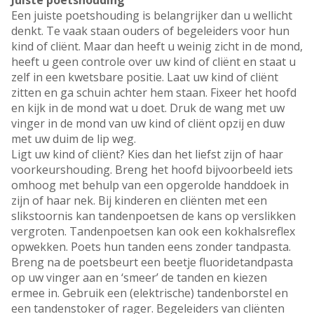
Juiste poetshouding
Een juiste poetshouding is belangrijker dan u wellicht
denkt. Te vaak staan ouders of begeleiders voor hun
kind of cliënt. Maar dan heeft u weinig zicht in de mond,
heeft u geen controle over uw kind of cliënt en staat u
zelf in een kwetsbare positie. Laat uw kind of cliënt
zitten en ga schuin achter hem staan. Fixeer het hoofd
en kijk in de mond wat u doet. Druk de wang met uw
vinger in de mond van uw kind of cliënt opzij en duw
met uw duim de lip weg.
Ligt uw kind of cliënt? Kies dan het liefst zijn of haar
voorkeurshouding. Breng het hoofd bijvoorbeeld iets
omhoog met behulp van een opgerolde handdoek in
zijn of haar nek. Bij kinderen en cliënten met een
slikstoornis kan tandenpoetsen de kans op verslikken
vergroten. Tandenpoetsen kan ook een kokhalsreflex
opwekken. Poets hun tanden eens zonder tandpasta.
Breng na de poetsbeurt een beetje fluoridetandpasta
op uw vinger aan en ‘smeer’ de tanden en kiezen
ermee in. Gebruik een (elektrische) tandenborstel en
een tandenstoker of rager. Begeleiders van cliënten