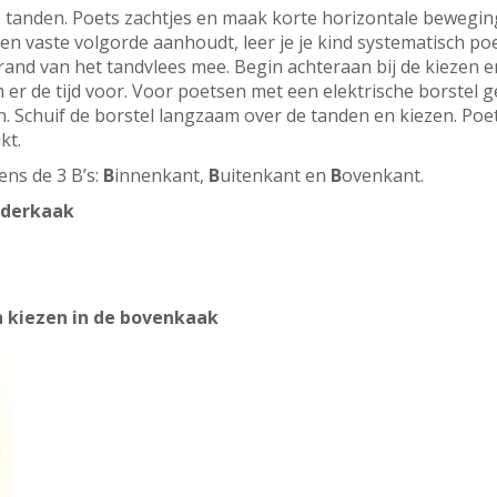
e tanden. Poets zachtjes en maak korte horizontale beweging
een vaste volgorde aanhoudt, leer je je kind systematisch poe
e rand van het tandvlees mee. Begin achteraan bij de kiezen 
r de tijd voor. Voor poetsen met een elektrische borstel gel
Schuif de borstel langzaam over de tanden en kiezen. Poets
kt.
ens de 3 B’s:
B
innenkant,
B
uitenkant en
B
ovenkant.
nderkaak
n kiezen in de bovenkaak