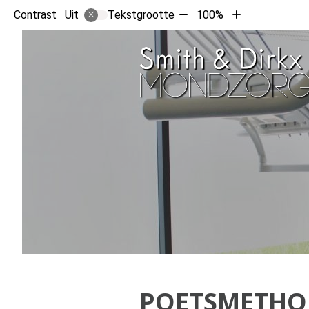
Tekst
Tekst
Contrast
Tekstgrootte
100%
Uit
verkleinen
vergroten
met
met
10%
10%
POETSMETHO