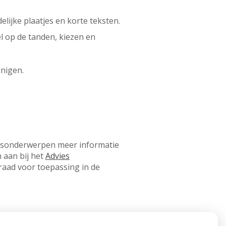
lijke plaatjes en korte teksten.
el op de tanden, kiezen en
inigen.
sonderwerpen meer informatie
 aan bij het
Advies
raad voor toepassing in de
n verkrijgbaar via Google Play.