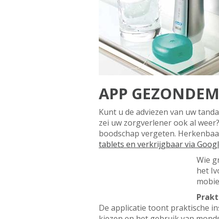
APP GEZONDE
Kunt u de adviezen van uw tanda
zei uw zorgverlener ook al weer?
boodschap vergeten. Herkenbaa
tablets en verkrijgbaar via Googl
Wie g
het I
mobie
Prakt
De applicatie toont praktische i
kiezen en het gebruik van mond