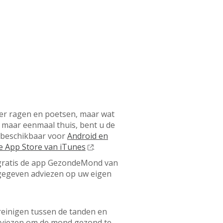
ver ragen en poetsen, maar wat
, maar eenmaal thuis, bent u de
 beschikbaar voor
Android en
de App Store van iTunes
.
gratis de app GezondeMond van
 gegeven adviezen op uw eigen
 reinigen tussen de tanden en
adviezen om de mond gezond te