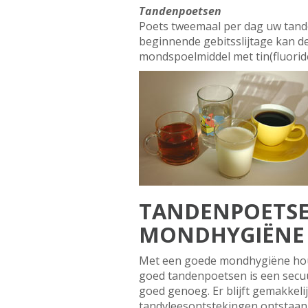
Tandenpoetsen
Poets tweemaal per dag uw tande
beginnende gebitsslijtage kan d
mondspoelmiddel met tin(fluoride
TANDENPOETSEN
MONDHYGIËNE
Met een goede mondhygiëne houd
goed tandenpoetsen is een secuu
goed genoeg. Er blijft gemakkel
tandvleesontstekingen ontstaan.