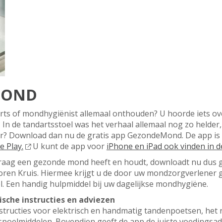
MOND
rts of mondhygiënist allemaal onthouden? U hoorde iets o
 In de tandartsstoel was het verhaal allemaal nog zo helder
r? Download dan nu de gratis app GezondeMond. De app is
e Play.
U kunt de app voor
iPhone en iPad ook vinden in 
raag een gezonde mond heeft en houdt, downloadt nu dus 
voren Kruis. Hiermee krijgt u de door uw mondzorgverlener
l. Een handig hulpmiddel bij uw dagelijkse mondhygiëne.
ische instructies en adviezen
nstructies voor elektrisch en handmatig tandenpoetsen, het
spoelmiddelen. Bovendien geeft de app de juiste voedings