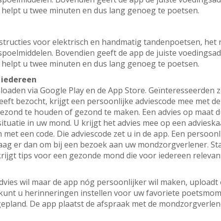
helpt u twee minuten en dus lang genoeg te poetsen.
nstructies voor elektrisch en handmatig tandenpoetsen, het
spoelmiddelen. Bovendien geeft de app de juiste voedings
helpt u twee minuten en dus lang genoeg te poetsen.
 iedereen
nloaden via Google Play en de App Store. Geïnteresseerde
heeft bezocht, krijgt een persoonlijke adviescode mee met d
gezond te houden of gezond te maken. Een advies op maat d
uatie in uw mond. U krijgt het advies mee op een advieskaa
t een code. Die adviescode zet u in de app. Een persoonlij
aag er dan om bij een bezoek aan uw mondzorgverlener. St
krijgt tips voor een gezonde mond die voor iedereen relevant
advies wil maar de app nóg persoonlijker wil maken, uploadt
unt u herinneringen instellen voor uw favoriete poetsm
epland. De app plaatst de afspraak met de mondzorgverlene