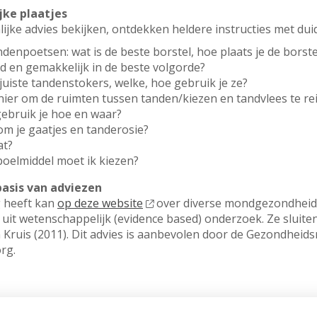
jke plaatjes
jke advies bekijken, ontdekken heldere instructies met duide
denpoetsen: wat is de beste borstel, hoe plaats je de borst
ed en gemakkelijk in de beste volgorde?
juiste tandenstokers, welke, hoe gebruik je ze?
nier om de ruimten tussen tanden/kiezen en tandvlees te re
ebruik je hoe en waar?
m je gaatjes en tanderosie?
at?
elmiddel moet ik kiezen?
asis van adviezen
g heeft kan
op deze website
over diverse mondgezondheid
uit wetenschappelijk (evidence based) onderzoek. Ze sluiten
 Kruis (2011). Dit advies is aanbevolen door de Gezondheids
rg.
ondeMond. De app is beschikbaar voor
Android en tablets e