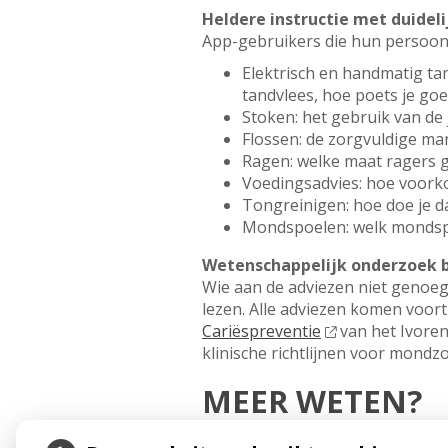
Heldere instructie met duideli
App-gebruikers die hun persoonli
Elektrisch en handmatig tan
tandvlees, hoe poets je go
Stoken: het gebruik van de 
Flossen: de zorgvuldige ma
Ragen: welke maat ragers g
Voedingsadvies: hoe voorko
Tongreinigen: hoe doe je d
Mondspoelen: welk mondspo
Wetenschappelijk onderzoek b
Wie aan de adviezen niet genoe
lezen.
Alle adviezen komen voort 
Cariëspreventie
van het Ivoren
klinische richtlijnen voor mondzo
MEER WETEN?
Download dan de gratis app Gez