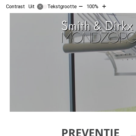
Tekst
Tekst
Contrast
Tekstgrootte
100%
Uit
verkleinen
vergroten
met
met
10%
10%
PREVENTIE