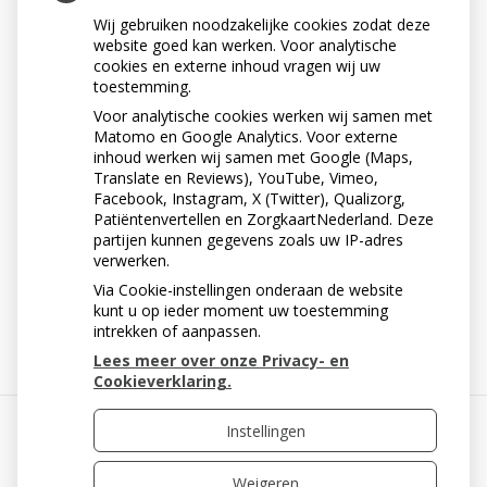
ruimte groeien. Ook kunnen de tanden of kiezen aan
Wij gebruiken noodzakelijke cookies zodat deze
weerszijden van de open ruimte naar elkaar toe
website goed kan werken. Voor analytische
groeien, waardoor ze scheef gaan staan.
cookies en externe inhoud vragen wij uw
toestemming.
Voor analytische cookies werken wij samen met
Matomo en Google Analytics. Voor externe
inhoud werken wij samen met Google (Maps,
Translate en Reviews), YouTube, Vimeo,
Facebook, Instagram, X (Twitter), Qualizorg,
Patiëntenvertellen en ZorgkaartNederland. Deze
partijen kunnen gegevens zoals uw IP-adres
verwerken.
Via Cookie-instellingen onderaan de website
« Terug naar het overzicht
kunt u op ieder moment uw toestemming
intrekken of aanpassen.
Lees meer over onze Privacy- en
Cookieverklaring.
Instellingen
Uw Zorg Online
|
Beheer
Weigeren