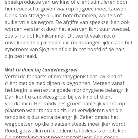
speekproductie van uw kind of cliënt stimuleren door
hem voedsel te geven waarop hij goed moet kauwen.
Denk aan stevige bruine boterhammen, wortels of
suikervrije kauwgom. De afgifte van speeksel kan ook
worden versterkt door het eten van licht zuur voedsel,
zoals fruit of komkommer. Dit werkt vaak niet of
onvoldoende bij mensen die reeds langer lijden aan het
syndroom van Sjögren of die in het hoofd of de hals
zijn bestraald.
Wat te doen bij tandvleesgroei
Vertel de tandarts of mondhygienist dat uw kind of
cliënt met de medicijnen is begonnen. Meteen vanaf
het begin is een extra goede mondhygiëne belangrijk.
Dan kunt u tandvleesgroei bij uw kind of cliënt
voorkomen. Het tandvlees groeit namelijk vooral op
plaatsen waar tandplak zit. Het verwijderen van die
tandplak is dus extra belangrijk. Zeker omdat het
wegpoetsen op die plaatsen steeds moeilijker wordt.
Rood, gezwollen en bloedend tandvlees is ontstoken.
De ontsteking gaat nooit vanzelf weg. Een goede