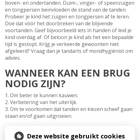
boven- en ondertanden. Duim-, vinger- of speenzuigen
en tongpersen beïnvloeden de stand van de tanden.
Probeer je kind het zuigen en tongpersen af te leren.
Doe dat vóór het doorbreken van de blijvende
voortanden. Geef bijvoorbeeld iets in handen of leid je
kind overdag af. Of beloon je kind als het een bepaalde
tijd is gestopt. Krijg je verkeerde gewoonten niet
afgeleerd? Vraag dan je tandarts of mondhygiënist om
advies.
WANNEER KAN EEN BRUG
NODIG ZIJN?
1. Om beter te kunnen kauwen.
2. Verbetering van het uiterlijk.
3. Om te voorkomen dat tanden en kiezen scheef gaan
staan en/of gaan uitgroeien.
Als tanden en kiezen ontbreken, kunnen de tanden of
Deze website gebruikt cookies
kiezen van de andere kaak in de richting van de open