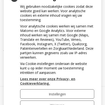
mee. Bij de periodieke controle controleert de tandarts
Wij gebruiken noodzakelijke cookies zodat deze
of mondhygiënist of er nog voldoende aanwezig is. Als
website goed kan werken. Voor analytische
er wat materiaal is verdwenen, kan dit worden
cookies en externe inhoud vragen wij uw
toestemming.
aangevuld.
Voor analytische cookies werken wij samen met
TANDENPOETSEN ALS DE
Matomo en Google Analytics. Voor externe
inhoud werken wij samen met Google (Maps,
KIEZEN GESEALD ZIJN
Translate en Reviews), YouTube, Vimeo,
Facebook, Instagram, X (Twitter), Qualizorg,
Je kunt gewoon met een fluoridetandpasta blijven
Patiëntenvertellen en ZorgkaartNederland. Deze
partijen kunnen gegevens zoals uw IP-adres
poetsen. Poets de gesealde vlakken gewoon mee.
verwerken.
Via Cookie-instellingen onderaan de website
« Terug naar het overzicht
kunt u op ieder moment uw toestemming
intrekken of aanpassen.
Lees meer over onze Privacy- en
Cookieverklaring.
Instellingen
Uw Zorg Online
|
Beheer