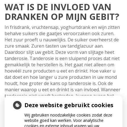
WAT IS DE INVLOED VAN
DRANKEN OP MIJN GEBIT?
In frisdrank, vruchtensap, yoghurtdrank en wijn zitten
behalve suikers die gaatjes veroorzaken ook zuren.
Het zuur proeft u nauwelijks. De suiker overheerst de
zure smaak. Zuren tasten uw tandglazuur aan.
Daardoor slijt uw gebit. Deze vorm van slijtage heet
tanderosie. Tanderosie is een sluipend proces dat niet
gemakkelijk te herstellen is. Het gaat niet alleen om
hoevéél zure producten u eet en drinkt. Hoe vaker u
dat doet en hoe langer u zure producten in uw mond
houdt, hoe groter de kans op tanderosie is. Ook de
manier waarop u eet en drinkt is van invloed. Wanneer
tanderosie niet wordt bestreden, kunnen zuren het
tandglazuur en vervolgens zelfs het blootliggende
Deze website gebruikt cookies
tandbeen oplossen. Water, koffie en gewone thee
zonder suiker zijn niet schadelijk voor uw gebit.
Wij gebruiken noodzakelijke cookies zodat deze
website goed kan werken. Voor analytische
cookies en externe inhoud vragen wij uw