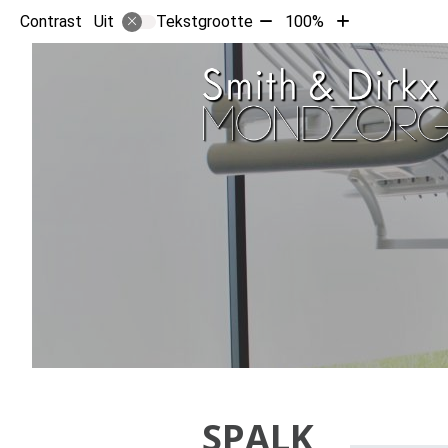
Tekst
Tekst
Contrast
Tekstgrootte
100%
Uit
verkleinen
vergroten
met
met
10%
10%
SPALK