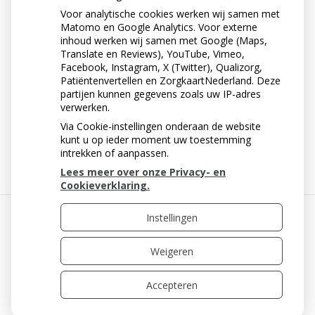
Probeer je kind het zuigen en tongpersen af te leren.
Voor analytische cookies werken wij samen met
Doe dat vóór het doorbreken van de blijvende
Matomo en Google Analytics. Voor externe
voortanden. Geef bijvoorbeeld iets in handen of leid je
inhoud werken wij samen met Google (Maps,
kind overdag af. Of beloon je kind als het een bepaalde
Translate en Reviews), YouTube, Vimeo,
tijd is gestopt. Krijg je verkeerde gewoonten niet
Facebook, Instagram, X (Twitter), Qualizorg,
afgeleerd? Vraag dan je tandarts of mondhygiënist om
Patiëntenvertellen en ZorgkaartNederland. Deze
partijen kunnen gegevens zoals uw IP-adres
advies.
verwerken.
Via Cookie-instellingen onderaan de website
« Terug naar het overzicht
kunt u op ieder moment uw toestemming
intrekken of aanpassen.
Lees meer over onze Privacy- en
Cookieverklaring.
Instellingen
Uw Zorg Online
|
Beheer
Weigeren
Accepteren
Privacy verklaring
|
Cookie-instellingen
|
Voorwaarden