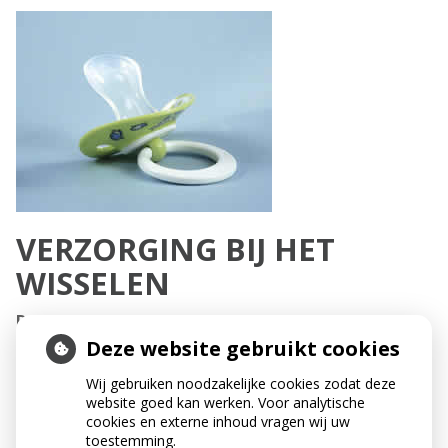
VERZORGING BIJ HET
WISSELEN
Duimzuigen
Veel peuters zuigen op hun duim, speen of vinger.
Deze website gebruikt cookies
Sommige kinderen persen hun tong bij het slikken
Wij gebruiken noodzakelijke cookies zodat deze
tegen het gehemelte en drukken hem tussen de
website goed kan werken. Voor analytische
boven- en ondertanden. Duim-, vinger- of speenzuigen
cookies en externe inhoud vragen wij uw
en tongpersen beïnvloeden de stand van de tanden.
toestemming.