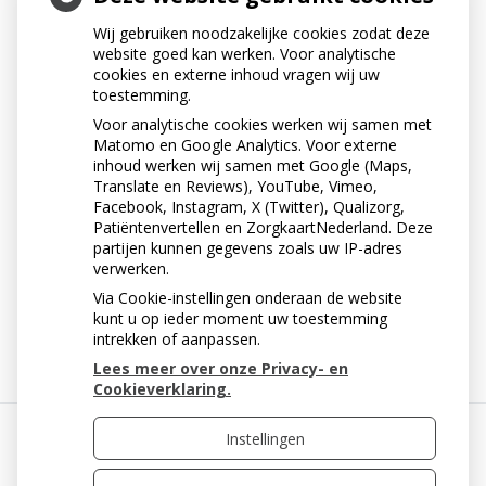
« Terug naar het overzicht
Wij gebruiken noodzakelijke cookies zodat deze
HEBBEN ALLE KINDEREN
website goed kan werken. Voor analytische
cookies en externe inhoud vragen wij uw
EVEN VEEL KANS OP
toestemming.
Voor analytische cookies werken wij samen met
GAATJES?
Matomo en Google Analytics. Voor externe
inhoud werken wij samen met Google (Maps,
Of je kind een gaatje krijgt, hangt af hoe goed zijn
Translate en Reviews), YouTube, Vimeo,
tanden worden gepoetst en of er veel gesnoept of zoet
Facebook, Instagram, X (Twitter), Qualizorg,
gedronken wordt. Bij weinig suikergebruik en
Patiëntenvertellen en ZorgkaartNederland. Deze
partijen kunnen gegevens zoals uw IP-adres
zorgvuldig tandenpoetsen, kan ieder gebit gaaf blijven.
verwerken.
Via Cookie-instellingen onderaan de website
« Terug naar het overzicht
kunt u op ieder moment uw toestemming
intrekken of aanpassen.
Lees meer over onze Privacy- en
Cookieverklaring.
Instellingen
Uw Zorg Online
|
Beheer