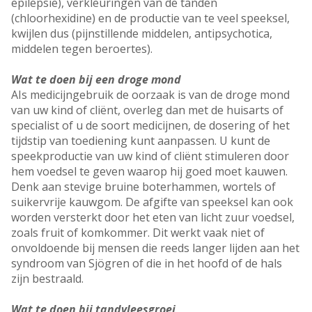
epilepsie), verkleuringen van de tanden
(chloorhexidine) en de productie van te veel speeksel,
kwijlen dus (pijnstillende middelen, antipsychotica,
middelen tegen beroertes).
Wat te doen bij een droge mond
AIs medicijngebruik de oorzaak is van de droge mond
van uw kind of cliënt, overleg dan met de huisarts of
specialist of u de soort medicijnen, de dosering of het
tijdstip van toediening kunt aanpassen. U kunt de
speekproductie van uw kind of cliënt stimuleren door
hem voedsel te geven waarop hij goed moet kauwen.
Denk aan stevige bruine boterhammen, wortels of
suikervrije kauwgom. De afgifte van speeksel kan ook
worden versterkt door het eten van licht zuur voedsel,
zoals fruit of komkommer. Dit werkt vaak niet of
onvoldoende bij mensen die reeds langer lijden aan het
syndroom van Sjögren of die in het hoofd of de hals
zijn bestraald.
Wat te doen bij tandvleesgroei