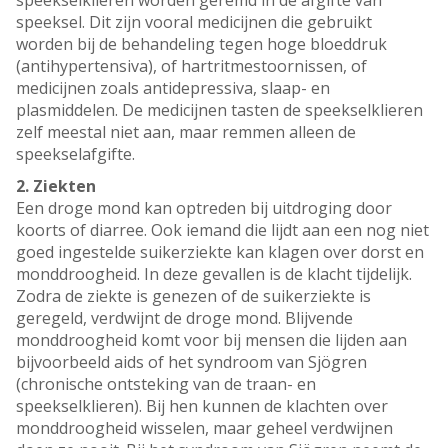
speekselklieren worden geremd in de afgifte van
speeksel. Dit zijn vooral medicijnen die gebruikt
worden bij de behandeling tegen hoge bloeddruk
(antihypertensiva), of hartritmestoornissen, of
medicijnen zoals antidepressiva, slaap- en
plasmiddelen. De medicijnen tasten de speekselklieren
zelf meestal niet aan, maar remmen alleen de
speekselafgifte.
2. Ziekten
Een droge mond kan optreden bij uitdroging door
koorts of diarree. Ook iemand die lijdt aan een nog niet
goed ingestelde suikerziekte kan klagen over dorst en
monddroogheid. In deze gevallen is de klacht tijdelijk.
Zodra de ziekte is genezen of de suikerziekte is
geregeld, verdwijnt de droge mond. Blijvende
monddroogheid komt voor bij mensen die lijden aan
bijvoorbeeld aids of het syndroom van Sjögren
(chronische ontsteking van de traan- en
speekselklieren). Bij hen kunnen de klachten over
monddroogheid wisselen, maar geheel verdwijnen