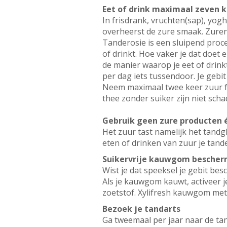
Eet of drink maximaal zeven k
In frisdrank, vruchten(sap), yog
overheerst de zure smaak. Zuren 
Tanderosie is een sluipend proces
of drinkt. Hoe vaker je dat doet
de manier waarop je eet of drink
per dag iets tussendoor. Je gebit
Neem maximaal twee keer zuur fr
thee zonder suiker zijn niet schad
Gebruik geen zure producten 
Het zuur tast namelijk het tandg
eten of drinken van zuur je tand
Suikervrije kauwgom bescherm
Wist je dat speeksel je gebit be
Als je kauwgom kauwt, activeer je
zoetstof. Xylifresh kauwgom met
Bezoek je tandarts
Ga tweemaal per jaar naar de tan