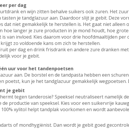
eer per dag
hurtdrank en wijn zitten behalve suikers ook zuren. Het zuur
tasten je tandglazuur aan. Daardoor slijt je gebit. Deze vor
 dat niet gemakkelijk te herstellen is. Het gaat niet alleen
 en hoe langer je zure producten in je mond houdt, hoe grote
t is van invloed. Kies daarom voor drie hoofdmaaltijden per
 krijgt zo voldoende kans om zich te herstellen.
uit per dag en drink frisdrank en andere zure dranken met
elijk voor je gebit.
één uur voor het tandenpoetsen
lazuur aan. De borstel en de tandpasta hebben een schurende
en poetst, kun je het tandglazuur gemakkelijk wegpoetsen. Da
t je gebit
schermt tegen tanderosie? Speeksel neutraliseert namelijk de
 de productie van speeksel. Kies voor een suikervrije kauwgo
 100% xylitol helpt tandplak voorkomen en wordt aanbevolen
darts of mondhygiënist. Dan wordt je gebit goed gecontrolee