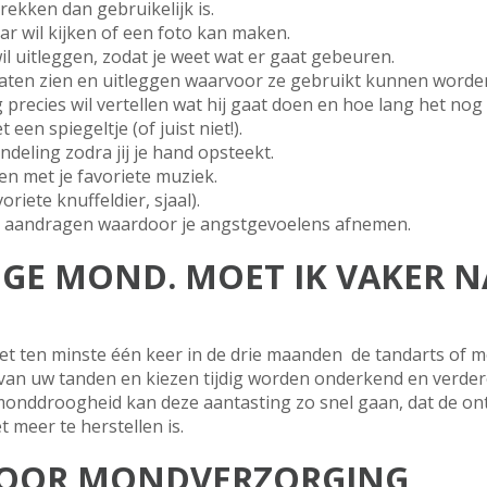
trekken dan gebruikelijk is.
aar wil kijken of een foto kan maken.
wil uitleggen, zodat je weet wat er gaat gebeuren.
il laten zien en uitleggen waarvoor ze gebruikt kunnen word
g precies wil vertellen wat hij gaat doen en hoe lang het nog
t een spiegeltje (of juist niet!).
ndeling zodra jij je hand opsteekt.
n met je favoriete muziek.
oriete knuffeldier, sjaal).
t aandragen waardoor je angstgevoelens afnemen.
OGE MOND. MOET IK VAKER N
 ten minste één keer in de drie maanden de tandarts of m
van uw tanden en kiezen tijdig worden onderkend en verde
onddroogheid kan deze aantasting zo snel gaan, dat de onts
et meer te herstellen is.
 VOOR MONDVERZORGING