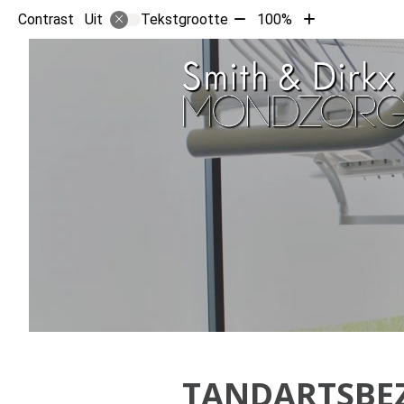
Tekst
Tekst
Contrast
Tekstgrootte
100%
Uit
verkleinen
vergroten
met
met
10%
10%
TANDARTSBE