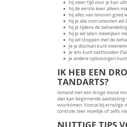
hij meer tijd voor je kan uit
hij de eerste keer alleen m
hij alles van tevoren goed 
hij je alle instrumenten w
hij je tijdens de behandelin
hij je wil laten meekijken me
hij wil stoppen met de beha
Je je discman kunt meeneme
Je iets kunt vasthouden (fav
je andere oplossingen kun
IK HEB EEN DR
TANDARTS?
Iemand met een droge mond moet
dan kan beginnende aantasting 
voorkómen. Vooral bij ernstige m
controle zeer moeilijk of zelfs ni
NUTTIGE TIPS