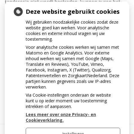
tanderosie niet wordt bestreden, kunnen zuren het
tandglazuur en vervolgens zelfs het blootliggende
Deze website gebruikt cookies
tandbeen oplossen. Water, koffie en gewone thee
zonder suiker zijn niet schadelijk voor uw gebit.
Wij gebruiken noodzakelijke cookies zodat deze
website goed kan werken. Voor analytische
cookies en externe inhoud vragen wij uw
toestemming.
Voor analytische cookies werken wij samen met
Matomo en Google Analytics. Voor externe
inhoud werken wij samen met Google (Maps,
Translate en Reviews), YouTube, Vimeo,
Facebook, Instagram, X (Twitter), Qualizorg,
Patiëntenvertellen en ZorgkaartNederland. Deze
partijen kunnen gegevens zoals uw IP-adres
verwerken.
Via Cookie-instellingen onderaan de website
« Terug naar het overzicht
kunt u op ieder moment uw toestemming
intrekken of aanpassen.
Lees meer over onze Privacy- en
Cookieverklaring.
Instellingen