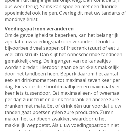
spoelen dit laagje gemakkelijk weg. Dan komt de pijn
dus weer terug. Soms kan spoelen met een fluoride
spoelmiddel ook helpen. Overleg dit met uw tandarts of
mondhygiënist.
Voedingspatroon veranderen
Om de gevoeligheid te beperken, kan het belangrijk
zijn dat u uw voedingspatroon verandert. Drinkt u
bijvoorbeeld veel sappen of frisdrank (zuur) of eet u
veel citrusfruit? Dan slijt het onbeschermde tandbeen
gemakkelijk weg. De ingangen van de kanaaltjes
worden breder. Hierdoor gaan de prikkels makkelijk
door het tandbeen heen. Beperk daarom het aantal
eet- en drinkmomenten tot maximaal zeven keer per
dag. Kies voor drie hoofdmaaltijden en maximaal vier
keer iets tussendoor. Eet maximaal een- of tweemaal
per dag zuur fruit en drink frisdrank en andere zure
dranken met mate. Eet of drink één uur voordat u uw
tanden gaat poetsen géén zure producten. Zuren
maken het tandbeen zwakker, waardoor u het
makkelijk wegpoetst. Als u uw voedingspatroon niet