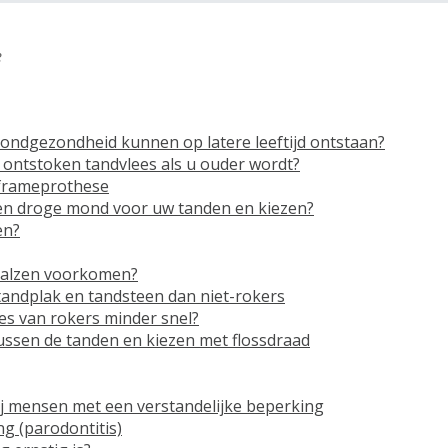
e
ndgezondheid kunnen op latere leeftijd ontstaan?
ontstoken tandvlees als u ouder wordt?
 frameprothese
een droge mond voor uw tanden en kiezen?
en?
halzen voorkomen?
andplak en tandsteen dan niet-rokers
es van rokers minder snel?
ussen de tanden en kiezen met flossdraad
ij mensen met een verstandelijke beperking
g (parodontitis)