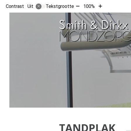
Tekst
Tekst
Contrast
Tekstgrootte
100%
Uit
verkleinen
vergroten
met
met
10%
10%
TANDPLAK