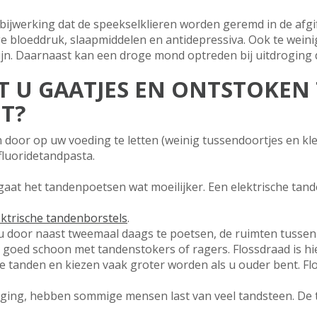
ijwerking dat de speekselklieren worden geremd in de afgif
 bloeddruk, slaapmiddelen en antidepressiva. Ook te weini
n. Daarnaast kan een droge mond optreden bij uitdroging d
 U GAATJES EN ONTSTOKEN 
T?
 door op uw voeding te letten (weinig tussendoortjes en kl
luoridetandpasta.
gaat het tandenpoetsen wat moeilijker. Een elektrische tan
ektrische tandenborstels
.
door naast tweemaal daags te poetsen, de ruimten tussen 
s goed schoon met tandenstokers of ragers. Flossdraad is hi
 tanden en kiezen vaak groter worden als u ouder bent. Flo
ng, hebben sommige mensen last van veel tandsteen. De 