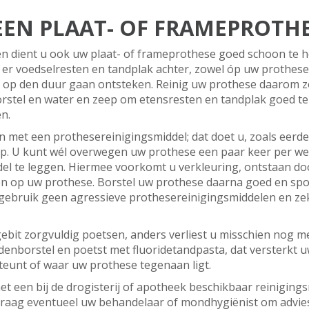
EEN PLAAT- OF FRAMEPROTH
en dient u ook uw plaat- of frameprothese goed schoon te h
er voedselresten en tandplak achter, zowel óp uw prothese 
s op den duur gaan ontsteken. Reinig uw prothese daarom zo
rstel en water en zeep om etensresten en tandplak goed te
en.
 met een prothesereinigingsmiddel; dat doet u, zoals eerd
p. U kunt wél overwegen uw prothese een paar keer per we
l te leggen. Hiermee voorkomt u verkleuring, ontstaan doo
en op uw prothese. Borstel uw prothese daarna goed en spo
 gebruik geen agressieve prothesereinigingsmiddelen en ze
ebit zorgvuldig poetsen, anders verliest u misschien nog 
enborstel en poetst met fluoridetandpasta, dat versterkt uw
eunt of waar uw prothese tegenaan ligt.
et een bij de drogisterij of apotheek beschikbaar reinigings
 Vraag eventueel uw behandelaar of mondhygiënist om advie