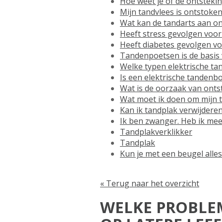
Hoe weet je of de ontstekin
Mijn tandvlees is ontstoken
Wat kan de tandarts aan o
Heeft stress gevolgen voo
Heeft diabetes gevolgen vo
Tandenpoetsen is de basi
Welke typen elektrische tan
Is een elektrische tandenb
Wat is de oorzaak van onts
Wat moet ik doen om mijn 
Kan ik tandplak verwijder
Ik ben zwanger. Heb ik mee
Tandplakverklikker
Tandplak
Kun je met een beugel alles
« Terug naar het overzicht
WELKE PROBLE