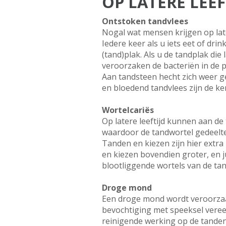
OP LATERE LEE
Ontstoken tandvlees
Nogal wat mensen krijgen op lat
Iedere keer als u iets eet of dri
(tand)plak. Als u de tandplak die
veroorzaken de bacteriën in de p
Aan tandsteen hecht zich weer g
en bloedend tandvlees zijn de k
Wortelcariës
Op latere leeftijd kunnen aan de
waardoor de tandwortel gedeelte
Tanden en kiezen zijn hier extr
en kiezen bovendien groter, en j
blootliggende wortels van de ta
Droge mond
Een droge mond wordt veroorzaak
bevochtiging met speeksel vere
reinigende werking op de tanden