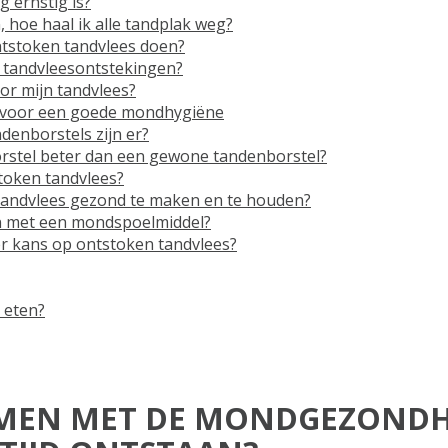
g ernstig is?
, hoe haal ik alle tandplak weg?
ntstoken tandvlees doen?
r tandvleesontstekingen?
or mijn tandvlees?
s voor een goede mondhygiëne
denborstels zijn er?
orstel beter dan een gewone tandenborstel?
token tandvlees?
tandvlees gezond te maken en te houden?
en met een mondspoelmiddel?
r kans op ontstoken tandvlees?
 eten?
MEN MET DE MONDGEZOND