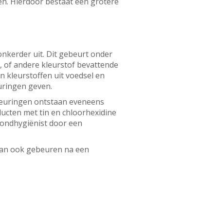
n. Hierdoor bestaat een grotere
onkerder uit. Dit gebeurt onder
p, of andere kleurstof bevattende
 kleurstoffen uit voedsel en
euringen geven.
leuringen ontstaan eveneens
cten met tin en chloorhexidine
mondhygiënist door een
 kan ook gebeuren na een