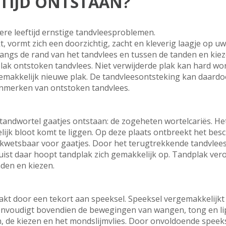
FTIJD ONTSTAAN?
ere leeftijd ernstige tandvleesproblemen.
nkt, vormt zich een doorzichtig, zacht en kleverig laagje op u
 langs de rand van het tandvlees en tussen de tanden en kieze
lak ontstoken tandvlees. Niet verwijderde plak kan hard wo
emakkelijk nieuwe plak. De tandvleesontsteking kan daardo
enmerken van ontstoken tandvlees.
 tandwortel gaatjes ontstaan: de zogeheten wortelcariës. Het
lijk bloot komt te liggen. Op deze plaats ontbreekt het be
a kwetsbaar voor gaatjes. Door het terugtrekkende tandvlee
uist daar hoopt tandplak zich gemakkelijk op. Tandplak vero
nden en kiezen.
t door een tekort aan speeksel. Speeksel vergemakkelijkt
envoudigt bovendien de bewegingen van wangen, tong en li
, de kiezen en het mondslijmvlies. Door onvoldoende speeks