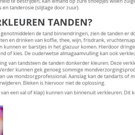
d te bestrijden, kan iemand op zure snoepjes willen zuige
 en tanderosie (slijtage door zuur).
KLEUREN TANDEN?
n genotmiddelen de tand binnendringen, zien de tanden er d
en en drinken van koffie, thee, wijn, frisdrank, vruchtensa
n kunnen er barstjes in het glazuur komen. Hierdoor dringen
and of kies. De ouderwetse almagaamvulling kan ook verkl
ing van tandsteen de tanden donkerder kleuren. Deze verk
en. Verder kunnen gek genoeg sommige mondverzorgingsprodu
aan uw mondzorgprofessional. Aanslag kan de tandarts of 
wijderen. Bleken is hiervoor niet de oplossing.
 van een val of klap) kunnen van binnenuit verkleuren. Dit