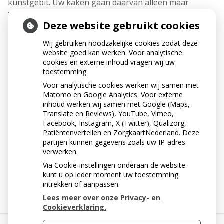
kunstgebit. Uw kaken gaan daarvan alleen maar
sneller slinken. Gaat uw kunstgebit loszitten? Ga dan
Deze website gebruikt cookies
naar uw behandelaar. Hij ziet meestal direct wat er aan
de hand is en kan u het beste advies geven.
Wij gebruiken noodzakelijke cookies zodat deze
website goed kan werken. Voor analytische
cookies en externe inhoud vragen wij uw
toestemming.
Voor analytische cookies werken wij samen met
Matomo en Google Analytics. Voor externe
inhoud werken wij samen met Google (Maps,
Translate en Reviews), YouTube, Vimeo,
Facebook, Instagram, X (Twitter), Qualizorg,
Patiëntenvertellen en ZorgkaartNederland. Deze
partijen kunnen gegevens zoals uw IP-adres
verwerken.
Via Cookie-instellingen onderaan de website
« Terug naar het overzicht
kunt u op ieder moment uw toestemming
intrekken of aanpassen.
Lees meer over onze Privacy- en
Cookieverklaring.